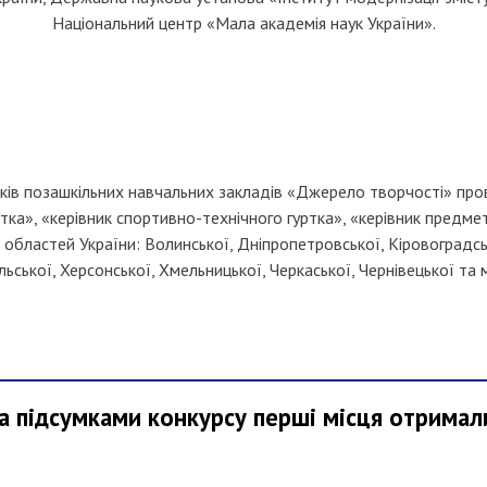
Національний центр «Мала академія наук України».
иків позашкільних навчальних закладів «Джерело творчості» про
ртка», «керівник спортивно-технічного гуртка», «керівник предме
 областей України: Волинської, Дніпропетровської, Кіровоградськ
льської, Херсонської, Хмельницької, Черкаської, Чернівецької та м
а підсумками конкурсу перші місця отримал