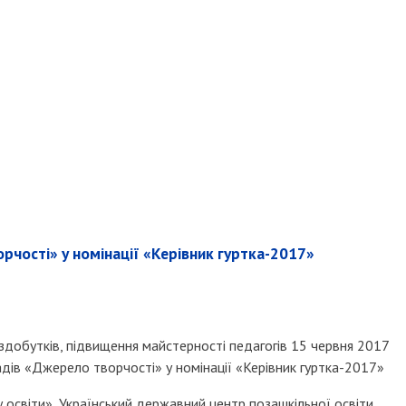
рчості» у номінації «Керівник гуртка-2017»
 здобутків, підвищення майстерності педагогів 15 червня 2017
адів «Джерело творчості» у номінації «Керівник гуртка-2017»
у освіти», Український державний центр позашкільної освіти,