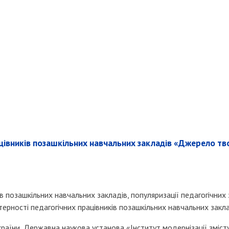
цівників позашкільних навчальних закладів «Джерело тво
ів позашкільних навчальних закладів, популяризації педагогічних
терності педагогічних працівників позашкільних навчальних закл
країни, Державна наукова установа «Інститут модернізації зміст