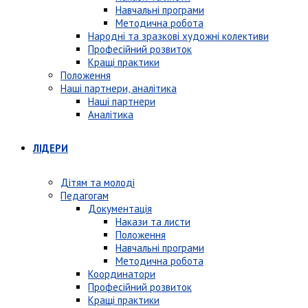
Навчальні програми
Методична робота
Народні та зразкові художні колективи
Професійний розвиток
Кращі практики
Положення
Наші партнери, аналітика
Наші партнери
Аналітика
ЛІДЕРИ
Дітям та молоді
Педагогам
Документація
Накази та листи
Положення
Навчальні програми
Методична робота
Координатори
Професійний розвиток
Кращі практики