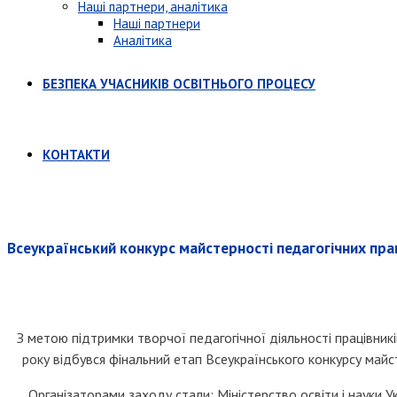
Наші партнери, аналітика
Наші партнери
Аналітика
БЕЗПЕКА УЧАСНИКІВ ОСВІТНЬОГО ПРОЦЕСУ
КОНТАКТИ
Всеукраїнський конкурс майстерності педагогічних пра
З метою підтримки творчої педагогічної діяльності працівник
року відбувся фінальний етап Всеукраїнського конкурсу майс
Організаторами заходу стали: Міністерство освіти і науки У