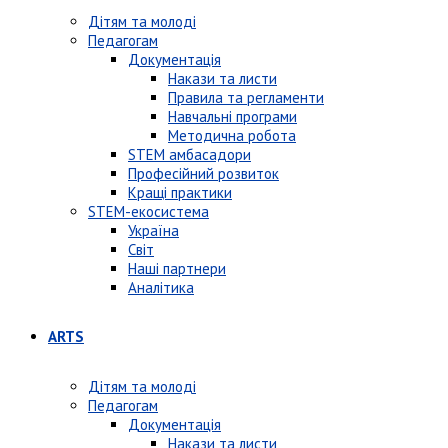
Дітям та молоді
Педагогам
Документація
Накази та листи
Правила та регламенти
Навчальні програми
Методична робота
STEM амбасадори
Професійний розвиток
Кращі практики
STEM-екосистема
Україна
Світ
Наші партнери
Аналітика
ARTS
Дітям та молоді
Педагогам
Документація
Накази та листи