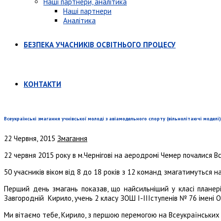
Наші партнери, аналітика
Наші партнери
Аналітика
БЕЗПЕКА УЧАСНИКІВ ОСВІТНЬОГО ПРОЦЕСУ
КОНТАКТИ
Всеукраїнські змагання учнівської молоді з авіамодельного спорту (вільнолітаючі моделі)
22 Червня, 2015
Змагання
22 червня 2015 року в м.Чернігові на аеродромі Чемер почалися Вс
50 учасників віком від 8 до 18 років з 12 команд змагатимуться н
Перший день змагань показав, що найсильніший у класі планер
Завгородній Кирило, учень 2 класу ЗОШ I-IIIступенів № 76 імені 
Ми вітаємо тебе, Кирило, з першою перемогою на Всеукраїнських 