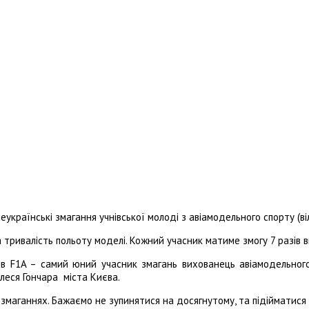
еукраїнські змагання учнівської молоді з авіамодельного спорту (ві
а тривалість польоту моделі. Кожний учасник матиме змогу 7 разів 
ів F1A – самий юний учасник змагань вихованець авіамодельного
Олеся Гончара міста Києва.
змаганнях. Бажаємо не зупинятися на досягнутому, та підійматися 