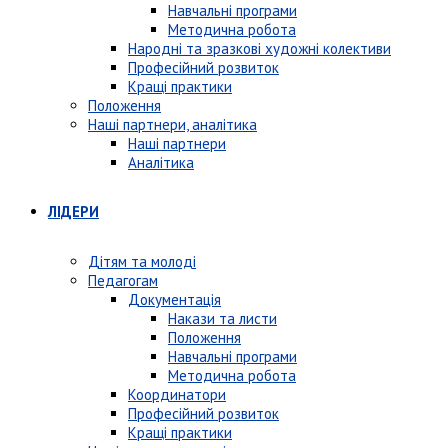
Навчальні програми
Методична робота
Народні та зразкові художні колективи
Професійний розвиток
Кращі практики
Положення
Наші партнери, аналітика
Наші партнери
Аналітика
ЛІДЕРИ
Дітям та молоді
Педагогам
Документація
Накази та листи
Положення
Навчальні програми
Методична робота
Координатори
Професійний розвиток
Кращі практики