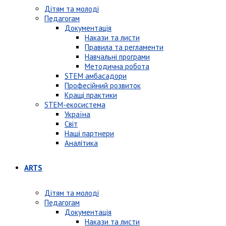
Дітям та молоді
Педагогам
Документація
Накази та листи
Правила та регламенти
Навчальні програми
Методична робота
STEM амбасадори
Професійний розвиток
Кращі практики
STEM-екосистема
Україна
Світ
Наші партнери
Аналітика
ARTS
Дітям та молоді
Педагогам
Документація
Накази та листи