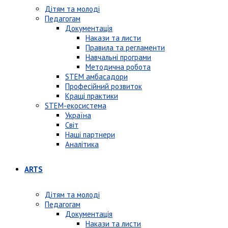
Дітям та молоді
Педагогам
Документація
Накази та листи
Правила та регламенти
Навчальні програми
Методична робота
STEM амбасадори
Професійний розвиток
Кращі практики
STEM-екосистема
Україна
Світ
Наші партнери
Аналітика
ARTS
Дітям та молоді
Педагогам
Документація
Накази та листи