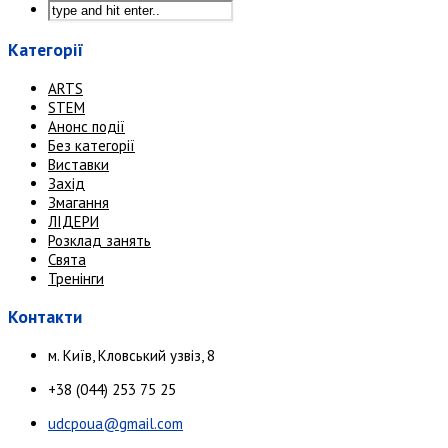
Категорії
ARTS
STEM
Анонс події
Без категорії
Виставки
Захід
Змагання
ЛІДЕРИ
Розклад занять
Свята
Тренінги
Контакти
м. Київ, Кловський узвіз, 8
+38 (044) 253 75 25
udcpoua@gmail.com