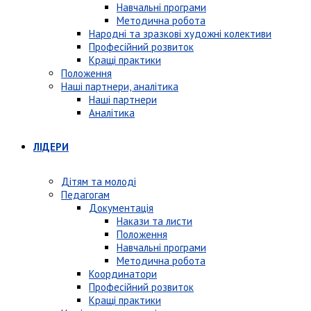
Навчальні програми
Методична робота
Народні та зразкові художні колективи
Професійний розвиток
Кращі практики
Положення
Наші партнери, аналітика
Наші партнери
Аналітика
ЛІДЕРИ
Дітям та молоді
Педагогам
Документація
Накази та листи
Положення
Навчальні програми
Методична робота
Координатори
Професійний розвиток
Кращі практики