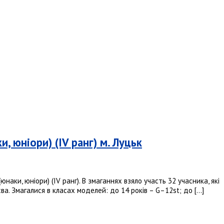
, юніори) (IV ранг) м. Луцьк
наки, юніори) (IV ранг). В змаганнях взяло участь 32 учасника, які
єва. Змагалися в класах моделей: до 14 років – G–12st; до […]