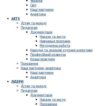
Україна
Світ
Наші партнери
Аналітика
ARTS
Дітям та молоді
Педагогам
Документація
Накази та листи
Навчальні програми
Методична робота
Народні та зразкові художні колективи
Професійний розвиток
Кращі практики
Положення
Наші партнери, аналітика
Наші партнери
Аналітика
ЛІДЕРИ
Дітям та молоді
Педагогам
Документація
Накази та листи
Положення