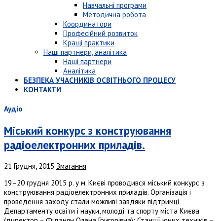
Навчальні програми
Методична робота
Координатори
Професійний розвиток
Кращі практики
Наші партнери, аналітика
Наші партнери
Аналітика
БЕЗПЕКА УЧАСНИКІВ ОСВІТНЬОГО ПРОЦЕСУ
КОНТАКТИ
Аудіо
Міський конкурс з конструювання
радіоелектронних приладів.
21 Грудня, 2015
Змагання
19–20 грудня 2015 р. у м. Києві проводився міський конкурс з
конструювання радіоелектронних приладів. Організація і
проведення заходу стали можливі завдяки підтримці
Департаменту освіти і науки, молоді та спорту міста Києва
(директор – Фіданян Олена Григорівна); Станції юних техніків –