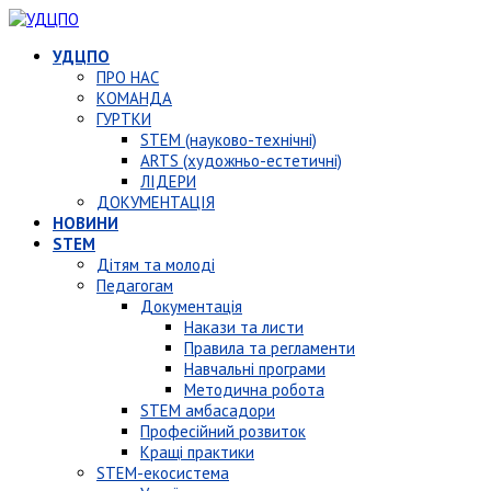
УДЦПО
ПРО НАС
КОМАНДА
ГУРТКИ
STEM (науково-технічні)
ARTS (художньо-естетичні)
ЛІДЕРИ
ДОКУМЕНТАЦІЯ
НОВИНИ
STEM
Дітям та молоді
Педагогам
Документація
Накази та листи
Правила та регламенти
Навчальні програми
Методична робота
STEM амбасадори
Професійний розвиток
Кращі практики
STEM-екосистема