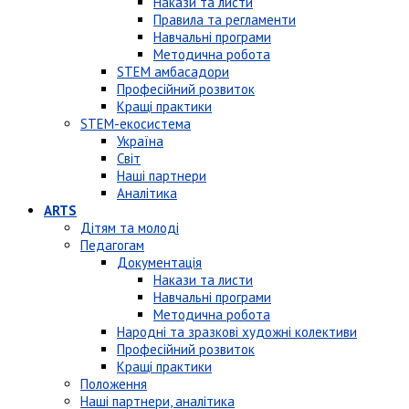
Накази та листи
Правила та регламенти
Навчальні програми
Методична робота
STEM амбасадори
Професійний розвиток
Кращі практики
STEM-екосистема
Україна
Світ
Наші партнери
Аналітика
ARTS
Дітям та молоді
Педагогам
Документація
Накази та листи
Навчальні програми
Методична робота
Народні та зразкові художні колективи
Професійний розвиток
Кращі практики
Положення
Наші партнери, аналітика