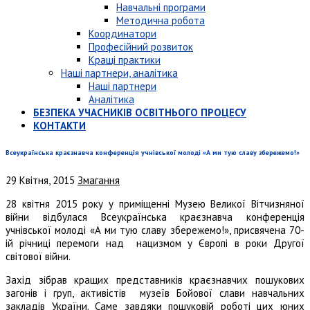
Навчальні програми
Методична робота
Координатори
Професійний розвиток
Кращі практики
Наші партнери, аналітика
Наші партнери
Аналітика
БЕЗПЕКА УЧАСНИКІВ ОСВІТНЬОГО ПРОЦЕСУ
КОНТАКТИ
Всеукраїнська краєзнавча конференція учнівської молоді «А ми тую славу збережемо!»
29 Квітня, 2015
Змагання
28 квітня 2015 року у приміщенні Музею Великої Вітчизняної
війни відбулася Всеукраїнська краєзнавча конференція
учнівської молоді «А ми тую славу збережемо!», присвячена 70-
ій річниці перемоги над нацизмом у Європі в роки Другої
світової війни.
Захід зібрав кращих представників краєзнавчих пошукових
загонів і груп, активістів музеїв Бойової слави навчальних
закладів України. Саме завдяки пошуковій роботі цих юних