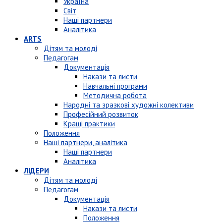
Україна
Світ
Наші партнери
Аналітика
ARTS
Дітям та молоді
Педагогам
Документація
Накази та листи
Навчальні програми
Методична робота
Народні та зразкові художні колективи
Професійний розвиток
Кращі практики
Положення
Наші партнери, аналітика
Наші партнери
Аналітика
ЛІДЕРИ
Дітям та молоді
Педагогам
Документація
Накази та листи
Положення