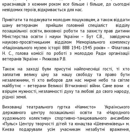
краєзнавців з кожним роком все більше і більше, до сьогодні
невідомих героїв, відкривається для нас.
Привітати та подякувати молодим пошуковцям, а також віддати
шану ветеранам прийшли головний спеціаліст відділу
позашкільної освіти, виховної роботи та захисту прав дитини
Міністерства освіти і науки України – Бут С.В., завідуюча
науково-просвітницьким відділом Меморіального комплексу
«Національного музею історії ВВВ 1941-1945 років» – Філатова
Н. С., голова комісії по роботі з молоддю Ради організації
ветеранів України – Рижкова Р.В.
Також на заході були присутні найпочесніші гості, ті хто
заплатив велику ціну за нашу свободу та право бути
незалежними, ті хто виборов для нас мирне небо та світле
майбутнє – ветерани Великої Вітчизняної війни. Саме вони є
взірцем мужності, незламності духу та любові до свого народу,
рідної землі.
Вихованці театрального гуртка «Намисто»
Українського
державного центру позашкільної освіти та «Народного
художнього колективу» спортивно-танцювального ансамблю
«Пульс» Центру творчості дітей та юнацтва «Шевченківець» м.
Києва подарували усім учасникам незабутні враження,