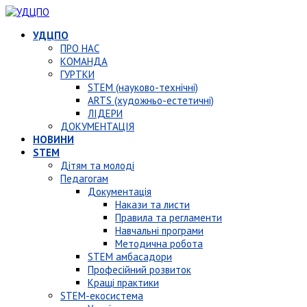
УДЦПО
ПРО НАС
КОМАНДА
ГУРТКИ
STEM (науково-технічні)
ARTS (художньо-естетичні)
ЛІДЕРИ
ДОКУМЕНТАЦІЯ
НОВИНИ
STEM
Дітям та молоді
Педагогам
Документація
Накази та листи
Правила та регламенти
Навчальні програми
Методична робота
STEM амбасадори
Професійний розвиток
Кращі практики
STEM-екосистема