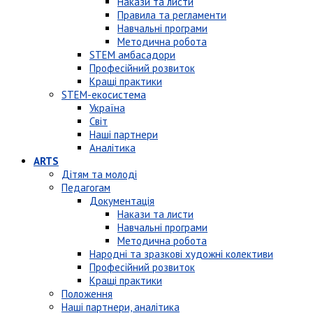
Накази та листи
Правила та регламенти
Навчальні програми
Методична робота
STEM амбасадори
Професійний розвиток
Кращі практики
STEM-екосистема
Україна
Світ
Наші партнери
Аналітика
ARTS
Дітям та молоді
Педагогам
Документація
Накази та листи
Навчальні програми
Методична робота
Народні та зразкові художні колективи
Професійний розвиток
Кращі практики
Положення
Наші партнери, аналітика