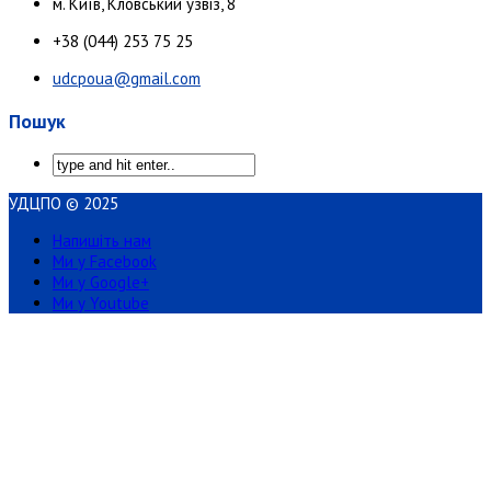
м. Київ, Кловський узвіз, 8
+38 (044) 253 75 25
udcpoua@gmail.com
Пошук
УДЦПО © 2025
Напишіть нам
Ми у Facebook
Ми у Google+
Ми у Youtube