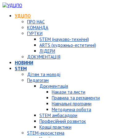
УДЦПО
ПРО НАС
КОМАНДА
ГУРТКИ
STEM (науково-технічні)
ARTS (художньо-естетичні)
ЛІДЕРИ
ДОКУМЕНТАЦІЯ
НОВИНИ
STEM
Дітям та молоді
Педагогам
Документація
Накази та листи
Правила та регламенти
Навчальні програми
Методична робота
STEM амбасадори
Професійний розвиток
Кращі практики
STEM-екосистема