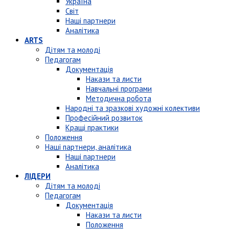
Україна
Світ
Наші партнери
Аналітика
ARTS
Дітям та молоді
Педагогам
Документація
Накази та листи
Навчальні програми
Методична робота
Народні та зразкові художні колективи
Професійний розвиток
Кращі практики
Положення
Наші партнери, аналітика
Наші партнери
Аналітика
ЛІДЕРИ
Дітям та молоді
Педагогам
Документація
Накази та листи
Положення