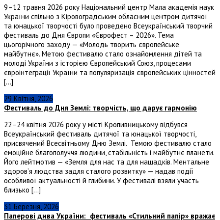
9–12 травня 2026 року Національний центр Мала академія наук
України спільно з Кіровоградським обласним центром дитячої
та юнацької творчості було проведено Всеукраїнський творчий
фестиваль до Дня Європи «Єврофест – 2026». Тема
цьогорічного заходу — «Молодь творить європейське
майбутнє». Метою фестивалю стало ознайомлення дітей та
молоді України з історією Європейський Союз, процесами
євроінтеграції України та популяризація європейських цінностей
[…]
29 Квітня, 2026
Фестиваль до Дня Землі: творчість, що дарує гармонію
22–24 квітня 2026 року у місті Кропивницькому відбувся
Всеукраїнський фестиваль дитячої та юнацької творчості,
присвячений Всесвітньому Дню Землі. Темою фестивалю стало
емоційне благополуччя людини, стабільність і майбутнє планети.
Його лейтмотив — «Земля для нас та для нащадків. Ментальне
здоров’я людства задля сталого розвитку» — надав події
особливої актуальності й глибини. У фестивалі взяли участь
близько […]
31 Березня, 2026
Паперові дива України: фестиваль «Стильний папір» вражає