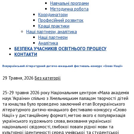
Навчальні програми
Методична робота
Координатори
Професійний розвиток
Кращі практики
Наші партнери, аналітика
Наші партнери
Аналітика
БЕЗПЕКА УЧАСНИКІВ ОСВІТНЬОГО ПРОЦЕСУ
КОНТАКТИ
Всеукраїнський літературний дитячо-юнацький фестиваль-конкурс «Слово Нації»
29 Травня, 2026
Без категорії
25-29 травня 2026 року Національним центром «Мала академія
наук України» спільно з Хмельницьким палацом творчості дітей
та юнацтва було проведено заключний етап Всеукраїнського
літературного дитячо-юнацького фестивалю-конкурсу «Слово
Нації» у дистанційному форматі, метою якого є популяризація
українського художнього слова, виховання української
національної свідомості, глибокої поваги рідної мови та
культурної ідентичності серед учнівської та студентської