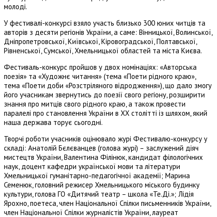
молоді.
У фестивалі-конкурсі взяло участь близько 300 юних читців та
авторів з десяти регіонів України, а саме: Вінницької, Волинської,
Дніпропетровської, Київської, Кіровоградської, Полтавської,
Рівненської, Сумської, Хмельницької областей та міста Києва.
Фестиваль-конкурс пройшов у двох номінаціях: «Авторська
поезія» та «Художнє читання» (тема «Поети рідного краю»,
тема «Поети доби «Розстріляного відродження»), що дало змогу
його учасникам звернутись до поезії свого регіону, розширити
знання про митців свого рідного краю, а також провести
паралелі про становлення України в ХХ столітті із шляхом, який
наша держава торує сьогодні.
Творчі роботи учасників оцінювало журі Фестивалю-конкурсу у
складі: Анатолій Бєлєванцев (голова журі) – заслужений діяч
мистецтв України, Валентина Філінюк, кандидат філологічних
наук, доцент кафедри української мови та літератури
Хмельницької гуманітарно-педагогічної академії; Марина
Семенюк, головний режисер Хмельницького міського будинку
культури, голова ГО «Дитячий театр – школа «Те.Ді.»; Лідія
Ярохно, поетеса, член Національної Спілки письменників України,
член Національної Спілки журналістів України, лауреат