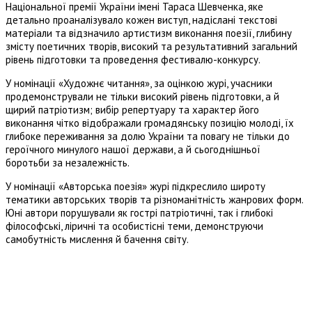
Національної премії України імені Тараса Шевченка, яке
детально проаналізувало кожен виступ, надіслані текстові
матеріали та відзначило артистизм виконання поезії, глибину
змісту поетичних творів, високий та результативний загальний
рівень підготовки та проведення фестивалю-конкурсу.
У номінації «Художнє читання», за оцінкою журі, учасники
продемонстрували не тільки високий рівень підготовки, а й
щирий патріотизм; вибір репертуару та характер його
виконання чітко відображали громадянську позицію молоді, їх
глибоке переживання за долю України та повагу не тільки до
героїчного минулого нашої держави, а й сьогоднішньої
боротьби за незалежність.
У номінації «Авторська поезія» журі підкреслило широту
тематики авторських творів та різноманітність жанрових форм.
Юні автори порушували як гострі патріотичні, так і глибокі
філософські, ліричні та особистісні теми, демонструючи
самобутність мислення й бачення світу.