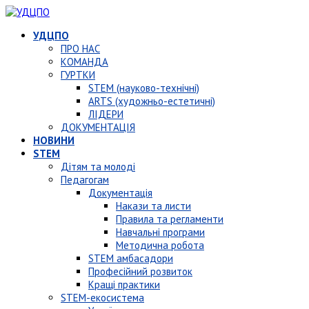
УДЦПО
ПРО НАС
КОМАНДА
ГУРТКИ
STEM (науково-технічні)
ARTS (художньо-естетичні)
ЛІДЕРИ
ДОКУМЕНТАЦІЯ
НОВИНИ
STEM
Дітям та молоді
Педагогам
Документація
Накази та листи
Правила та регламенти
Навчальні програми
Методична робота
STEM амбасадори
Професійний розвиток
Кращі практики
STEM-екосистема