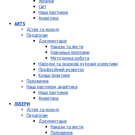
Україна
Світ
Наші партнери
Аналітика
ARTS
Дітям та молоді
Педагогам
Документація
Накази та листи
Навчальні програми
Методична робота
Народні та зразкові художні колективи
Професійний розвиток
Кращі практики
Положення
Наші партнери, аналітика
Наші партнери
Аналітика
ЛІДЕРИ
Дітям та молоді
Педагогам
Документація
Накази та листи
Положення