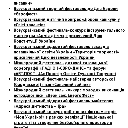
писанки»
Всеукраїнський творчий фестиваль до Дня Європи
«Єврофест»
Всеукраїнський дитячий конгрес «Зіркові канікули у
«Світі талантів»
Всеукраїнський фестиваль-конкурс інструментального
мистецтва «Армія
дітям», присвячений Дню
Конституції України
Всеукраїнський відкритий фестиваль закладів
позашкільної освіти
України «Територія творчості»
присвячений Дню незалежності України
Міжнародний фестиваль дитячої та юнацької
хореографії
«ПАДІЮН-ЄВРО-ДАНС» та форум
«ART.ПОСТ .UA»
Простір Освіти Сучасної Творчості
Всеукраїнський фестиваль-майстерня авторської
(бардівської)
пісні «Сонячний зайчик»
Міжнародний фестиваль-конкурс молодих виконавців
естрадної пісні
«Вернісаж. ЕнергоФест»
Всеукраїнський відкритий фестиваль-майстерня
«Адреса дитинства – Гра»
Всеукраїнський конкурс робіт юних фотоаматорів
«Моя Україно!»
в рамках реалізації Національної
стратегії із створення
безбар’єрного простору в
Україні