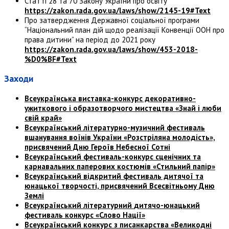
Статті 28 та 70 Закону України про освіту
https://zakon.rada.gov.ua/laws/show/2145-19#Text
Про затвердження Державної соціальної програми
“Національний план дій щодо реалізації Конвенції ООН про
права дитини” на період до 2021 року
https://zakon.rada.gov.ua/laws/show/453-2018-
%D0%BF#Text
Заходи
Всеукраїнська
виставка-конкурс декоративно-
ужиткового і
образотворчого мистецтва «Знай і люби
свій край»
Всеукраїнський
літературно-музичний фестиваль
вшанування воїнів України «Розстріляна молодість»,
присвячений Дню Героїв Небесної Сотні
Всеукраїнський фестиваль-конкурс сценічних
та
карнавальних паперових костюмів
«Стильний папір»
Всеукраїнський відкритий
фестиваль дитячої та
юнацької творчості, присвячений
Всесвітньому Дню
Землі
Всеукраїнський літературний
дитячо-юнацький
фестиваль конкурс «Слово Нації»
Всеукраїнський конкурс з
писанкарства «Великодні