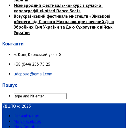
Міжнародний фестиваль-конкурс з сучасної
хореографії
«United Dance Beat»
Всеукраїнський фестиваль мистецтв «Військові
обереги від Святого
Миколая», присвячений Дню
Збройних Сил України та Дню Сухопутних
військ
України
Контакти
м. Київ, Кловський узвіз, 8
+38 (044) 253 75 25
udcpoua@gmail.com
Пошук
УДЦПО © 2025
Напишіть нам
Ми у Facebook
Ми у Google+