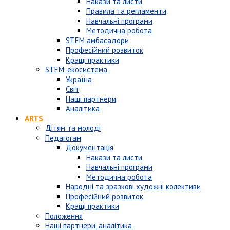
Накази та листи
Правила та регламенти
Навчальні програми
Методична робота
STEM амбасадори
Професійний розвиток
Кращі практики
STEM-екосистема
Україна
Світ
Наші партнери
Аналітика
ARTS
Дітям та молоді
Педагогам
Документація
Накази та листи
Навчальні програми
Методична робота
Народні та зразкові художні колективи
Професійний розвиток
Кращі практики
Положення
Наші партнери, аналітика