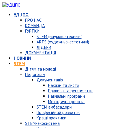
УДЦПО
ПРО НАС
КОМАНДА
ГУРТКИ
STEM (науково-технічні)
ARTS (художньо-естетичні)
ЛІДЕРИ
ДОКУМЕНТАЦІЯ
НОВИНИ
STEM
Дітям та молоді
Педагогам
Документація
Накази та листи
Правила та регламенти
Навчальні програми
Методична робота
STEM амбасадори
Професійний розвиток
Кращі практики
STEM-екосистема