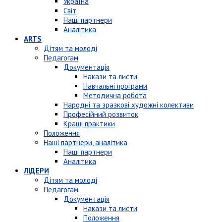
Україна
Світ
Наші партнери
Аналітика
ARTS
Дітям та молоді
Педагогам
Документація
Накази та листи
Навчальні програми
Методична робота
Народні та зразкові художні колективи
Професійний розвиток
Кращі практики
Положення
Наші партнери, аналітика
Наші партнери
Аналітика
ЛІДЕРИ
Дітям та молоді
Педагогам
Документація
Накази та листи
Положення