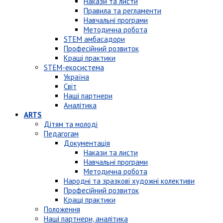
Накази та листи
Правила та регламенти
Навчальні програми
Методична робота
STEM амбасадори
Професійний розвиток
Кращі практики
STEM-екосистема
Україна
Світ
Наші партнери
Аналітика
ARTS
Дітям та молоді
Педагогам
Документація
Накази та листи
Навчальні програми
Методична робота
Народні та зразкові художні колективи
Професійний розвиток
Кращі практики
Положення
Наші партнери, аналітика