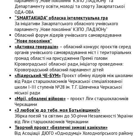
парламенту „Нове покоління” КЗПО „ПАДІЮНу” та
Департаменту освіти, молоді та спорту Закарпатської
ОДА-ОВА
“SMARTAKIADA” обласна інтелектуальна гра
За ініціативи Закарпатського обласного учнівського
парламенту „Нове покоління” КЗПО „ПАДІЮНу”
Обласний форум лідерів учнівського самоврядування
“Нове покоління”
«Активна генерація»
– обласний конкурс проєктів серед
органів учнівського самоврядування міст і територіальних
громад області на присудження Премії голови
Кіровоградської обласної ради, ініціатор проведення:
Кіровоградський обласний парламент дітей
«Лідерський ЧЕ-БУМ»
Проєкт обміну лідерів між школами
від Ради старшокласників Черкаської спеціалізованої
школи І-ІІІ ступенів №28 ім. Т.Г. Шевченка Черкаської
міської ради
«Мрії, обпалені війною»
– проєкт Ліги старшокласників
Черкащини
«З любов’ю до тебе, моя Батьківщино!»
Збірка поезій та світлин до 30-річчя Незалежності України
від Ліги старшокласників Черкащини
Творчий проєкт «Безпечні зимові канікули»
Від Асоціації ДЮГО «Однодумці» Холодногірського району