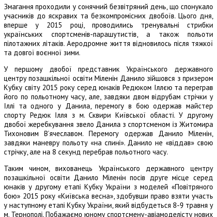
Змагання проходили у сонячний безвітряний день, що спонукало
учасників до яскравих та безкомпромісних двобоїв. Цього дня,
вперше у 2015 році, проводились тренувальні стрибки
українських спортсменів-парашутистів, а також польоти
пілотажних літаків. Аеродромне життя відновилось після тяжкої
та довгої воєнної зими.
У першому двобої представник Українського державного
центру позашкільної освіти Міленін Данило зійшовся з призером
Кубку світу 2015 року серед юнаків Редюком Іллєю та переграв
його по польотному часу, але, завдяки двом відрубам стрічки у
Іллі та одного у Данила, перемогу в бою одержав майстер
спорту Редюк Ілля з м. Сквири Київської області. У другому
двобої жеребкування звело Данила з спортсменом із Житомира
Тихоновим В’ячеславом. Перемогу одержав Данило Міленін,
завдяки маневру польоту «на спині». Данило не «віддав» свою
стрічку, але на 8 секунд перебрав польотного часу.
Таким чином, вихованець Українського державного центру
позашкільної освіти Данило Міленін посів друге місце серед
юнаків у другому етапі Кубку України з моделей «Повітряного
бою» 2015 року «Київська весна», здобувши право взяти участь
у наступному етапі Кубку України, який відбудеться 8-9 травня у
м. Тернополі. Побажаємо юному спортсмену-авіамоделісту нових