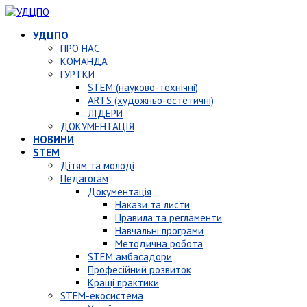
УДЦПО
ПРО НАС
КОМАНДА
ГУРТКИ
STEM (науково-технічні)
ARTS (художньо-естетичні)
ЛІДЕРИ
ДОКУМЕНТАЦІЯ
НОВИНИ
STEM
Дітям та молоді
Педагогам
Документація
Накази та листи
Правила та регламенти
Навчальні програми
Методична робота
STEM амбасадори
Професійний розвиток
Кращі практики
STEM-екосистема