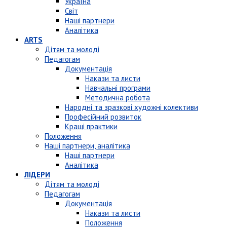
Україна
Світ
Наші партнери
Аналітика
ARTS
Дітям та молоді
Педагогам
Документація
Накази та листи
Навчальні програми
Методична робота
Народні та зразкові художні колективи
Професійний розвиток
Кращі практики
Положення
Наші партнери, аналітика
Наші партнери
Аналітика
ЛІДЕРИ
Дітям та молоді
Педагогам
Документація
Накази та листи
Положення