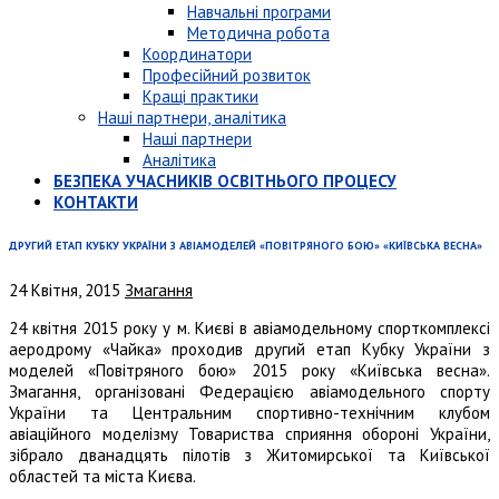
Навчальні програми
Методична робота
Координатори
Професійний розвиток
Кращі практики
Наші партнери, аналітика
Наші партнери
Аналітика
БЕЗПЕКА УЧАСНИКІВ ОСВІТНЬОГО ПРОЦЕСУ
КОНТАКТИ
ДРУГИЙ ЕТАП КУБКУ УКРАЇНИ З АВІАМОДЕЛЕЙ «ПОВІТРЯНОГО БОЮ» «КИЇВСЬКА ВЕСНА»
24 Квітня, 2015
Змагання
24 квітня 2015 року у м. Києві в авіамодельному спорткомплексі
аеродрому «Чайка» проходив другий етап Кубку України з
моделей «Повітряного бою» 2015 року «Київська весна».
Змагання, організовані Федерацією авіамодельного спорту
України та Центральним спортивно-технічним клубом
авіаційного моделізму Товариства сприяння обороні України,
зібрало дванадцять пілотів з Житомирської та Київської
областей та міста Києва.