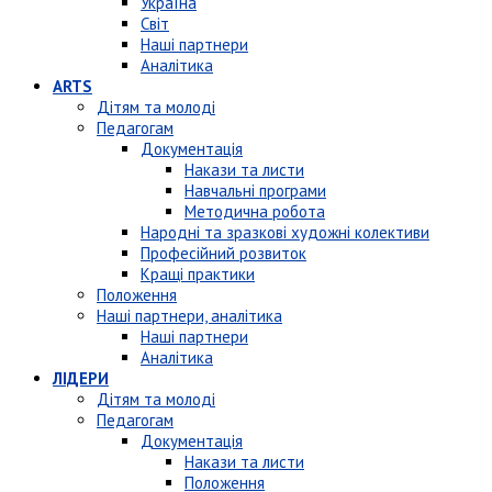
Україна
Світ
Наші партнери
Аналітика
ARTS
Дітям та молоді
Педагогам
Документація
Накази та листи
Навчальні програми
Методична робота
Народні та зразкові художні колективи
Професійний розвиток
Кращі практики
Положення
Наші партнери, аналітика
Наші партнери
Аналітика
ЛІДЕРИ
Дітям та молоді
Педагогам
Документація
Накази та листи
Положення