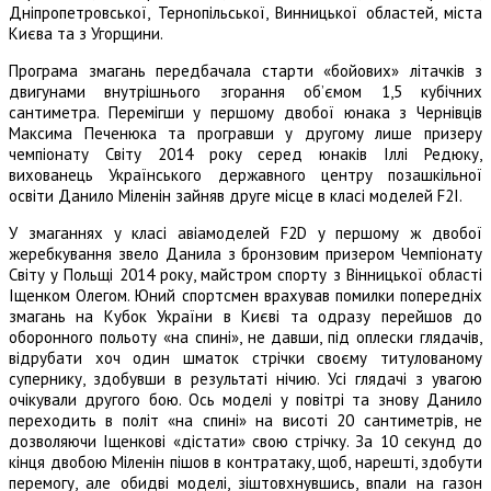
Дніпропетровської, Тернопільської, Винницької областей, міста
Києва та з Угорщини.
Програма змагань передбачала старти «бойових» літачків з
двигунами внутрішнього згорання об’ємом 1,5 кубічних
сантиметра. Перемігши у першому двобої юнака з Чернівців
Максима Печенюка та програвши у другому лише призеру
чемпіонату Світу 2014 року серед юнаків Іллі Редюку,
вихованець Українського державного центру позашкільної
освіти Данило Міленін зайняв друге місце в класі моделей F2I.
У змаганнях у класі авіамоделей F2D у першому ж двобої
жеребкування звело Данила з бронзовим призером Чемпіонату
Світу у Польщі 2014 року, майстром спорту з Вінницької області
Іщенком Олегом. Юний спортсмен врахував помилки попередніх
змагань на Кубок України в Києві та одразу перейшов до
оборонного польоту «на спині», не давши, під оплески глядачів,
відрубати хоч один шматок стрічки своєму титулованому
супернику, здобувши в результаті нічию. Усі глядачі з увагою
очікували другого бою. Ось моделі у повітрі та знову Данило
переходить в політ «на спині» на висоті 20 сантиметрів, не
дозволяючи Іщенкові «дістати» свою стрічку. За 10 секунд до
кінця двобою Міленін пішов в контратаку, щоб, нарешті, здобути
перемогу, але обидві моделі, зіштовхнувшись, впали на газон