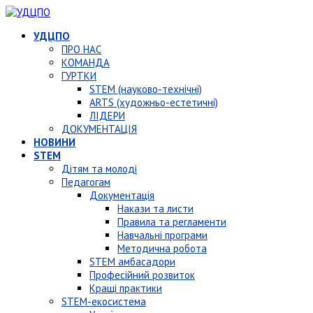
УДЦПО
ПРО НАС
КОМАНДА
ГУРТКИ
STEM (науково-технічні)
ARTS (художньо-естетичні)
ЛІДЕРИ
ДОКУМЕНТАЦІЯ
НОВИНИ
STEM
Дітям та молоді
Педагогам
Документація
Накази та листи
Правила та регламенти
Навчальні програми
Методична робота
STEM амбасадори
Професійний розвиток
Кращі практики
STEM-екосистема