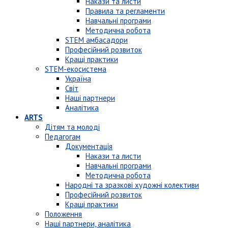
Накази та листи
Правила та регламенти
Навчальні програми
Методична робота
STEM амбасадори
Професійний розвиток
Кращі практики
STEM-екосистема
Україна
Світ
Наші партнери
Аналітика
ARTS
Дітям та молоді
Педагогам
Документація
Накази та листи
Навчальні програми
Методична робота
Народні та зразкові художні колективи
Професійний розвиток
Кращі практики
Положення
Наші партнери, аналітика