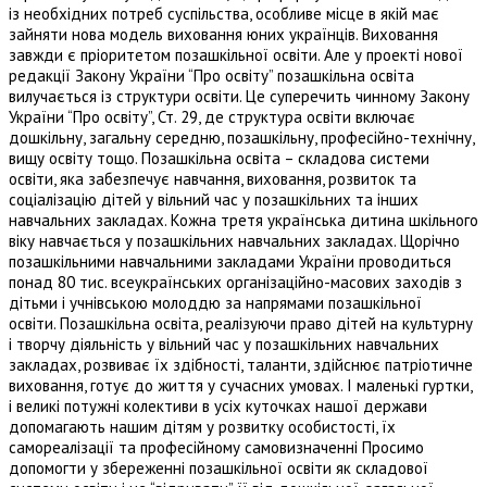
із необхідних потреб суспільства, особливе місце в якій має
зайняти нова модель виховання юних українців. Виховання
завжди є пріоритетом позашкільної освіти. Але у проекті нової
редакції Закону України “Про освіту” позашкільна освіта
вилучається із структури освіти. Це суперечить чинному Закону
України “Про освіту”, Ст. 29, де структура освіти включає
дошкільну, загальну середню, позашкільну, професійно-технічну,
вищу освіту тощо. Позашкільна освіта – складова системи
освіти, яка забезпечує навчання, виховання, розвиток та
соціалізацію дітей у вільний час у позашкільних та інших
навчальних закладах. Кожна третя українська дитина шкільного
віку навчається у позашкільних навчальних закладах. Щорічно
позашкільними навчальними закладами України проводиться
понад 80 тис. всеукраїнських організаційно-масових заходів з
дітьми і учнівською молоддю за напрямами позашкільної
освіти. Позашкільна освіта, реалізуючи право дітей на культурну
і творчу діяльність у вільний час у позашкільних навчальних
закладах, розвиває їх здібності, таланти, здійснює патріотичне
виховання, готує до життя у сучасних умовах. І маленькі гуртки,
і великі потужні колективи в усіх куточках нашої держави
допомагають нашим дітям у розвитку особистості, їх
самореалізації та професійному самовизначенні Просимо
допомогти у збереженні позашкільної освіти як складової