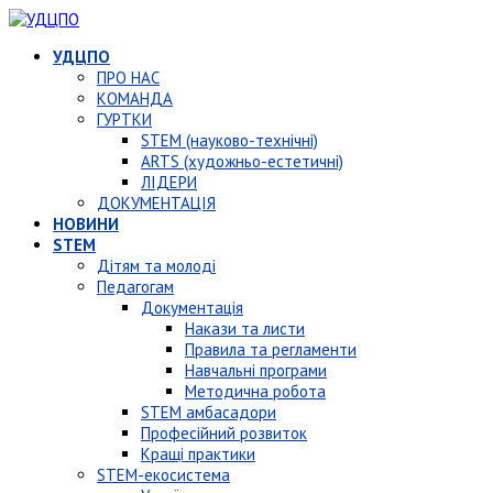
УДЦПО
ПРО НАС
КОМАНДА
ГУРТКИ
STEM (науково-технічні)
ARTS (художньо-естетичні)
ЛІДЕРИ
ДОКУМЕНТАЦІЯ
НОВИНИ
STEM
Дітям та молоді
Педагогам
Документація
Накази та листи
Правила та регламенти
Навчальні програми
Методична робота
STEM амбасадори
Професійний розвиток
Кращі практики
STEM-екосистема