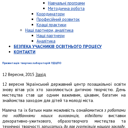
Навчальні програми
Методична робота
Координатори
Професійний розвиток
Кращі практики
Наші партнери, аналітика
Наші партнери
Аналітика
БЕЗПЕКА УЧАСНИКІВ ОСВІТНЬОГО ПРОЦЕСУ
КОНТАКТИ
Презентація творчих лабораторій УДЦПО
12 Вересня, 2015
Захід
12 вересня Український державний центр позашкільної освіти
знову вітав усіх хто захоплюється дитячою творчістю. День
мистецтва став ще одним важливим, цікавим, багатим на
знайомства заходом для дітей та молоді міста.
Малеча та їх батьки мали можливість ознайомитися
з роботами
та надбаннями наших вихованців, відвідати
виставки
декоративно-ужиткового, образотворчого мистецтва та
технічної творчості,
записатись до лав гуртківців нашого закладу
.