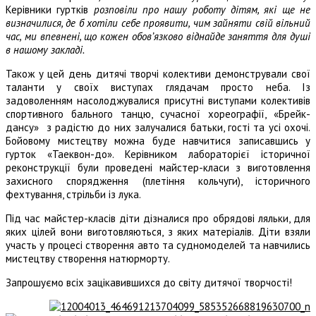
Керівники гуртків
розповіли про нашу роботу дітям, які ще не
визначилися, де б хотіли себе проявити, чим зайняти свій вільний
час, ми впевнені, що кожен обов’язково віднайде заняття для душі
в нашому закладі.
Також у цей день дитячі творчі колективи демонстрували свої
таланти у своїх виступах глядачам просто неба. Із
задоволенням насолоджувалися присутні виступами колективів
спортивного бального танцю, сучасної хореографії, «Брейк-
дансу» з радістю до них залучалися батьки, гості та усі охочі.
Бойовому мистецтву можна буде навчитися записавшись у
гурток «Таеквон-до». Керівником лабораторієї історичної
реконструкції були проведені майстер-класи з виготовлення
захисного спорядження (плетіння кольчуги), історичного
фехтування, стрільби із лука.
Під час майстер-класів діти дізналися про обрядові ляльки, для
яких цілей вони виготовляються, з яких матеріалів. Діти взяли
участь у процесі створення авто та судномоделей та навчились
мистецтву створення натюрморту.
Запрошуємо всіх зацікавившихся до світу дитячої творчості!