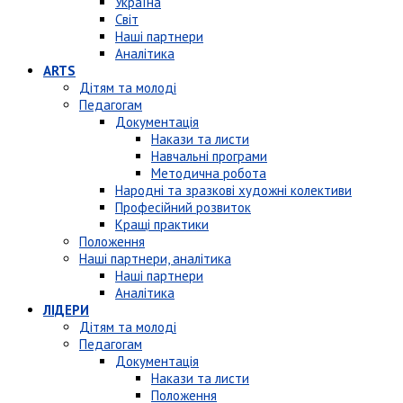
Україна
Світ
Наші партнери
Аналітика
ARTS
Дітям та молоді
Педагогам
Документація
Накази та листи
Навчальні програми
Методична робота
Народні та зразкові художні колективи
Професійний розвиток
Кращі практики
Положення
Наші партнери, аналітика
Наші партнери
Аналітика
ЛІДЕРИ
Дітям та молоді
Педагогам
Документація
Накази та листи
Положення