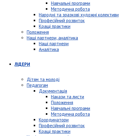
Навчальні програми
Методична робота
Народні та зразкові художні колективи
Професійний розвиток
Кращі практики
Положення
Наші партнери, аналітика
Наші партнери
Аналітика
ЛІДЕРИ
Дітям та молоді
Педагогам
Документація
Накази та листи
Положення
Навчальні програми
Методична робота
Координатори
Професійний розвиток
Кращі практики