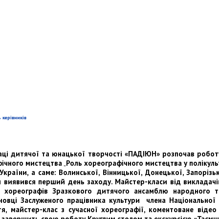
 керівників
лаці дитячої та юнацької творчості «ПАДІЮН» розпочав робо
фічного мистецтва
„
Роль хореографічного мистецтва у полікуль
України, а саме: Волинської, Вінницької, Донецької, Запорізьк
им виявився перший день заходу. Майстер-класи від викладачі
ід хореографів Зразкового дитячого ансамблю народного 
вці Заслуженого працівника культури члена Національної х
ття, майстер-клас з сучасної хореографії, коментоване віде
р завершить свою роботу Круглим столом та екскурсією «Таємн