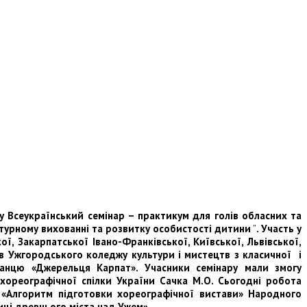
ту
Всеукраїнський семінар – практикум для голів обласних та
турному вихованні та розвитку особистості дитини
”
. Участь у
ої, Закарпатської Івано-Франківської, Київської, Львівської,
в Ужгородського коледжу культури і мистецтв з класичної і
танцю «Джерельця Карпат». Учасники семінару мали змогу
ореографічної спілки України Сачка М.О. Сьогодні робота
о «Алгоритм підготовки хореографічної вистави» Народного
иці древнього міста над Ужем»