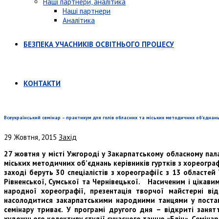
Наші партнери, аналітика
Наші партнери
Аналітика
БЕЗПЕКА УЧАСНИКІВ ОСВІТНЬОГО ПРОЦЕСУ
КОНТАКТИ
Всеукраїнський семінар – практикум для голів обласних та міських методичних об’єднань
29 Жовтня, 2015
Захід
27 жовтня у місті Ужгороді у Закарпатському обласному па
міських методичних об
’
єднань керівників гуртків з хореогра
заході беруть 30 спеціалістів з хореографіїс з 13 областей 
Рівненської, Сумської та Чернівецької. Насиченим і цікав
народної хореографії, презентація творчої майстерні в
насолодитися закарпатськими народними танцями у постано
семінару триває. У програмі другого дня – відкриті заня
художнього колективу студії сучасного танцю «Бліц». Семіна