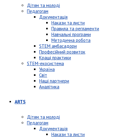
Дітям та молоді
Педагогам
Документація
Накази та листи
Правила та регламенти
Навчальні програми
Методична робота
STEM амбасадори
Професійний розвиток
Кращі практики
STEM-екосистема
Україна
Світ
Наші партнери
Аналітика
ARTS
Дітям та молоді
Педагогам
Документація
Накази та листи