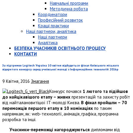
Навчальні програми
Методична робота
Координатори
Професійний розвиток
Кращі практики
Наші партнери, аналітика
Наші партнери
Аналітика
БЕЗПЕКА УЧАСНИКІВ ОСВІТНЬОГО ПРОЦЕСУ
КОНТАКТИ
За підтримки Logitech Україна 10 квітня відбудеться фінал Київського міського
відкритого конкурсу серед учнівської молоді з Інформаційних технологій 2016р
9 Квітня, 2016
Змагання
Конкурс почався
1 лютого та підійшов
до найцікавішого етапу – живих
презентацій та захисту робіт
від найталановитішої ІТ-молоді Києва.
В фінал пройшли – 70
переможців першого етапу в 10 номінаціях
по таким
напрямкам, як: web-технології, анімація, графіка, програмна
розробка та інші.
Учасники-переможці нагороджуються
дипломами від