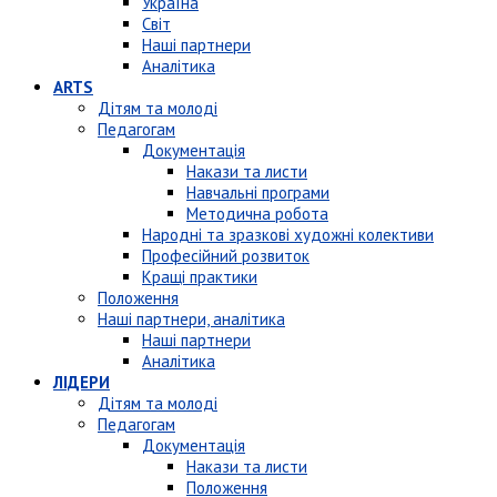
Україна
Світ
Наші партнери
Аналітика
ARTS
Дітям та молоді
Педагогам
Документація
Накази та листи
Навчальні програми
Методична робота
Народні та зразкові художні колективи
Професійний розвиток
Кращі практики
Положення
Наші партнери, аналітика
Наші партнери
Аналітика
ЛІДЕРИ
Дітям та молоді
Педагогам
Документація
Накази та листи
Положення