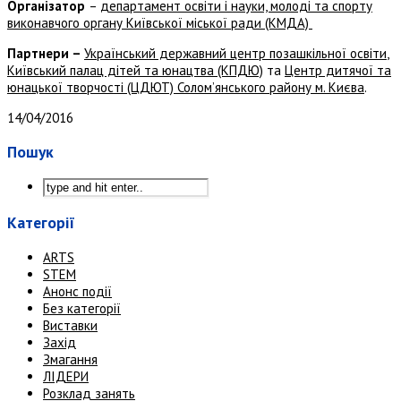
Організатор
–
департамент освіти і науки, молоді та спорту
виконавчого органу Київської міської ради (КМДА)
Партнери –
Український державний центр позашкільної освіти
,
Київський палац дітей та юнацтва (КПДЮ)
та
Центр дитячої та
юнацької творчості (ЦДЮТ) Солом’янського району м. Києва
.
14/04/2016
Пошук
Категорії
ARTS
STEM
Анонс події
Без категорії
Виставки
Захід
Змагання
ЛІДЕРИ
Розклад занять