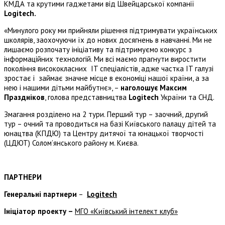
КМДА та крутими гаджетами від Швейцарської компанії
Logitech.
«Минулого року ми прийняли рішення підтримувати українських
школярів, заохочуючи їх до нових досягнень в навчанні. Ми не
лишаємо розпочату ініціативу та підтримуємо конкурс з
інформаційних технологій. Ми всі маємо прагнути виростити
покоління висококласних IT спеціалістів, адже частка IT галузі
зростає і займає значне місце в економіці нашої країни, а за
нею і нашими дітьми майбутнє», –
наголошує Максим
Праздніков
, голова представництва
Logitech
України та СНД.
Змагання розділено на 2 тури. Перший тур – заочний, другий
тур – очний та проводиться на базі Київського палацу дітей та
юнацтва (КПДЮ) та Центру дитячої та юнацької творчості
(ЦДЮТ) Солом’янського району м. Києва.
ПАРТНЕРИ
Генеральні партнери
–
Logitech
Ініціатор проекту –
МГО «Київський інтелект клуб»