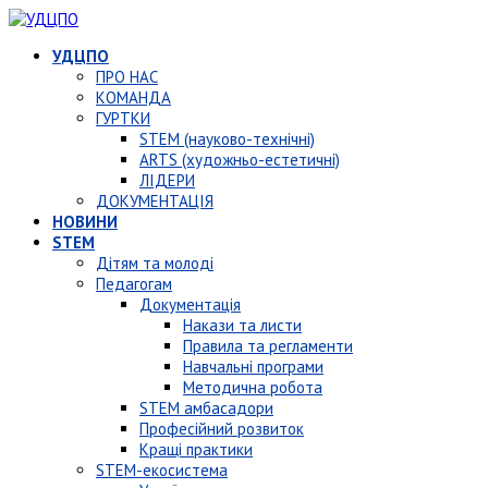
УДЦПО
ПРО НАС
КОМАНДА
ГУРТКИ
STEM (науково-технічні)
ARTS (художньо-естетичні)
ЛІДЕРИ
ДОКУМЕНТАЦІЯ
НОВИНИ
STEM
Дітям та молоді
Педагогам
Документація
Накази та листи
Правила та регламенти
Навчальні програми
Методична робота
STEM амбасадори
Професійний розвиток
Кращі практики
STEM-екосистема