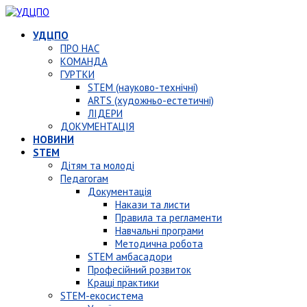
УДЦПО
ПРО НАС
КОМАНДА
ГУРТКИ
STEM (науково-технічні)
ARTS (художньо-естетичні)
ЛІДЕРИ
ДОКУМЕНТАЦІЯ
НОВИНИ
STEM
Дітям та молоді
Педагогам
Документація
Накази та листи
Правила та регламенти
Навчальні програми
Методична робота
STEM амбасадори
Професійний розвиток
Кращі практики
STEM-екосистема