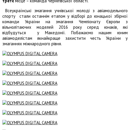
третє
місце – команда Чернігівської області.
Всеукраїнські змагання учнівської молоді з авіамодельного
спорту стали останнім етапом у відборі до юнацької збірної
команди України на змагання Чемпіонату Європи з
вільнолітаючих моделей 2016 року серед юнаків, які
відбудуться у Македонії. Побажаємо нашим юним
авіамоделістам якнайкраще захистити честь України у
змаганнях міжнародного рівня.