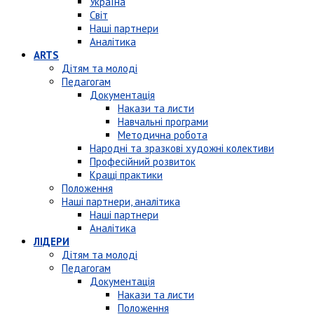
Україна
Світ
Наші партнери
Аналітика
ARTS
Дітям та молоді
Педагогам
Документація
Накази та листи
Навчальні програми
Методична робота
Народні та зразкові художні колективи
Професійний розвиток
Кращі практики
Положення
Наші партнери, аналітика
Наші партнери
Аналітика
ЛІДЕРИ
Дітям та молоді
Педагогам
Документація
Накази та листи
Положення