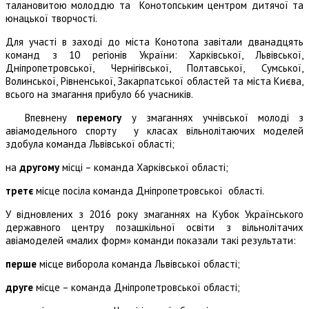
талановитою молоддю та Конотопським центром дитячої та
юнацької творчості.
Для участі в заході до міста Конотопа завітали дванадцять
команд з 10 регіонів України: Харківської, Львівської,
Дніпропетровської, Чернігівської, Полтавської, Сумської,
Волинської, Рівненської, Закарпатської областей та міста Києва,
всього на змагання прибуло 66 учасників.
Впевнену
перемогу
у змаганнях учнівської молоді з
авіамодельного спорту у класах вільнолітаючих моделей
здобула команда Львівської області;
на
другому
місці – команда Харківської області;
третє
місце посіла команда Дніпропетровської області.
У відновлених з 2016 року змаганнях на Кубок Українського
державного центру позашкільної освіти з вільнолітачих
авіамоделей «малих форм» команди показали такі результати:
перше
місце виборола команда Львівської області;
друге
місце – команда Дніпропетровської області;