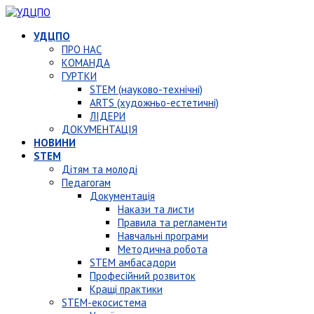
УДЦПО
ПРО НАС
КОМАНДА
ГУРТКИ
STEM (науково-технічні)
ARTS (художньо-естетичні)
ЛІДЕРИ
ДОКУМЕНТАЦІЯ
НОВИНИ
STEM
Дітям та молоді
Педагогам
Документація
Накази та листи
Правила та регламенти
Навчальні програми
Методична робота
STEM амбасадори
Професійний розвиток
Кращі практики
STEM-екосистема