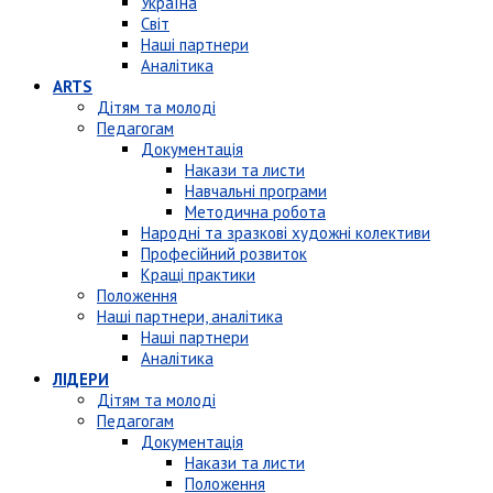
Україна
Світ
Наші партнери
Аналітика
ARTS
Дітям та молоді
Педагогам
Документація
Накази та листи
Навчальні програми
Методична робота
Народні та зразкові художні колективи
Професійний розвиток
Кращі практики
Положення
Наші партнери, аналітика
Наші партнери
Аналітика
ЛІДЕРИ
Дітям та молоді
Педагогам
Документація
Накази та листи
Положення