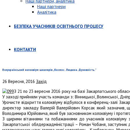
Наші партнери, аналітика
Наші партнери
Аналітика
БЕЗПЕКА УЧАСНИКІВ ОСВІТНЬОГО ПРОЦЕСУ
КОНТАКТИ
Всеукраїнський колоквіум школярів „Космос. Людина. Духовність.”
26 Вересня, 2016
Захід
З 21 по 23 вересня 2016 року на базі Закарпатського обласн
У заході прийняли участь команди з: Вінницької, Волинської, Дніп
Урочисте відкриття колоквіуму відбулося в конференц-залі Закар
директор закладу Валерій Валерійович Корсак який зазначив, 
Володимира Юрійовича, який був засновником колоквіуму і протяго
З щирими вітаннями та побажаннями до учасників колоквіуму зв
Закарпатської облдержадміністрації – Роман Чобаня, заступник
математичних наук, голова журі колоквіуму – Карбованець Миросл