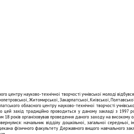
ого центру науково-технічної творчості учнівської молоді відбувся
ропетровської, Житомирської, Закарпатської, Київської, Полтавської
патського обласного центру науково-технічної творчості учнівської
що цей захід традиційно проводиться у даному закладі з 1997 ро
м 18 років організовував проведення даного заходу на високому ор
ернулися: начальник відділу дошкільної, загальної середньої, і
 декана фізичного факультету Державного вищого навчального закл
ав.