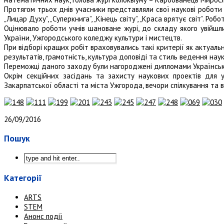
Протягом трьох днів учасники представляли свої наукові роботи та 
„Лицар Духу”, „Суперкнига”, „Кінець світу”, „Краса врятує світ”.
Оцінювало роботи учнів шановане журі, до складу якого увійшл
України, Ужгородського коледжу культури і мистецтв.
При відборі кращих робіт враховувались такі критерії як актуальн
результатів, грамотність, культура доповіді та стиль ведення наук
Переможці даного заходу були нагороджені дипломами Українсько
Окрім секційних засідань та захисту наукових проектів для у
Закарпатської області та міста Ужгорода, вечори спілкування та в
26/09/2016
Пошук
Категорії
ARTS
STEM
Анонс події