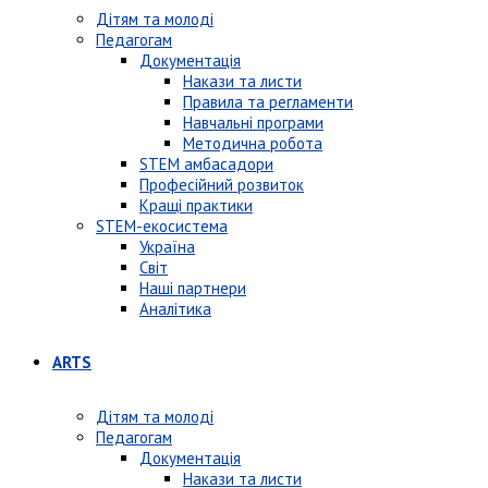
Дітям та молоді
Педагогам
Документація
Накази та листи
Правила та регламенти
Навчальні програми
Методична робота
STEM амбасадори
Професійний розвиток
Кращі практики
STEM-екосистема
Україна
Світ
Наші партнери
Аналітика
ARTS
Дітям та молоді
Педагогам
Документація
Накази та листи