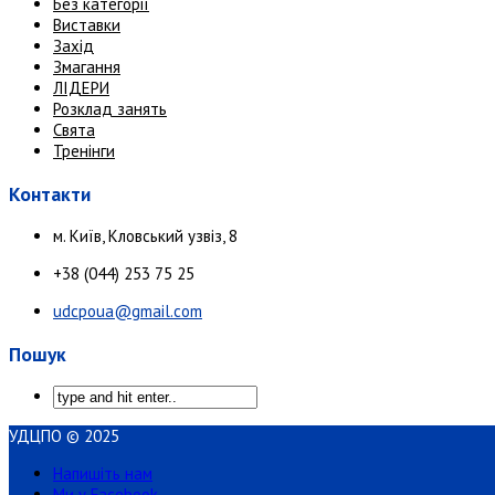
Без категорії
Виставки
Захід
Змагання
ЛІДЕРИ
Розклад занять
Свята
Тренінги
Контакти
м. Київ, Кловський узвіз, 8
+38 (044) 253 75 25
udcpoua@gmail.com
Пошук
УДЦПО © 2025
Напишіть нам
Ми у Facebook