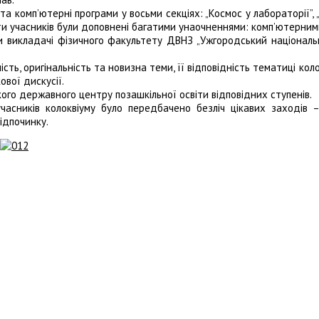
комп’ютерні програми у восьми секціях: „Космос у лабораторії”, „Кріз
 Роботи учасників були доповнені багатими унаочненнями: комп’ютер
и викладачі фізичного факультету ДВНЗ „Ужгородський національ
ість, оригінальність та новизна теми, її відповідність тематиці ко
ової дискусії.
го державного центру позашкільної освіти відповідних ступенів.
часників колоквіуму було передбачено безліч цікавих заходів – 
ідпочинку.