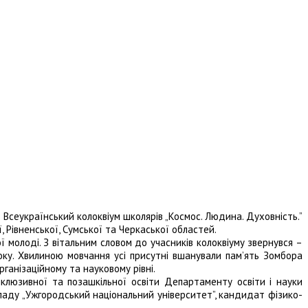
 Всеукраїнський колоквіум школярів „Космос. Людина. Духовність.”
, Рівненської, Сумської та Черкаської областей.
 молоді. З вітальним словом до учасників колоквіуму звернувся –
ку. Хвилиною мовчання усі присутні вшанували пам’ять Зомбора
ганізаційному та науковому рівні.
нклюзивної та позашкільної освіти Департаменту освіти і науки
аду „Ужгородський національний університет”, кандидат фізико-