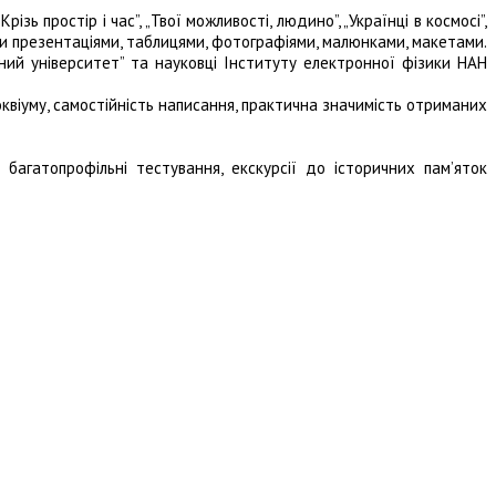
ь простір і час”, „Твої можливості, людино”, „Українці в космосі”,
ними презентаціями, таблицями, фотографіями, малюнками, макетами.
ний університет” та науковці Інституту електронної фізики НАН
локвіуму, самостійність написання, практична значимість отриманих
багатопрофільні тестування, екскурсії до історичних пам’яток