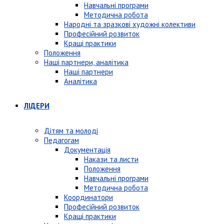
Навчальні програми
Методична робота
Народні та зразкові художні колективи
Професійний розвиток
Кращі практики
Положення
Наші партнери, аналітика
Наші партнери
Аналітика
ЛІДЕРИ
Дітям та молоді
Педагогам
Документація
Накази та листи
Положення
Навчальні програми
Методична робота
Координатори
Професійний розвиток
Кращі практики