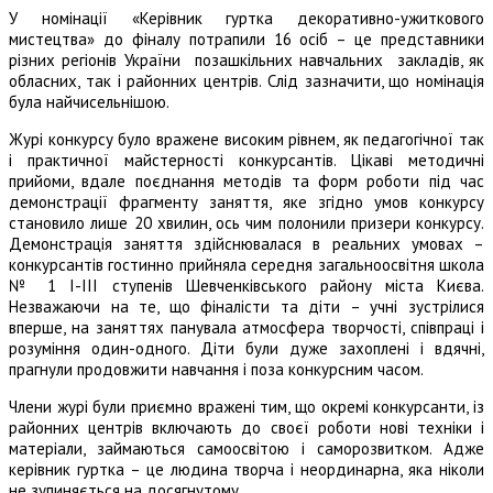
У номінації «Керівник гуртка декоративно-ужиткового
мистецтва» до фіналу потрапили 16 осіб – це представники
різних регіонів України позашкільних навчальних закладів, як
обласних, так і районних центрів. Слід зазначити, що номінація
була найчисельнішою.
Журі конкурсу було вражене високим рівнем, як педагогічної так
і практичної майстерності конкурсантів. Цікаві методичні
прийоми, вдале поєднання методів та форм роботи під час
демонстрації фрагменту заняття, яке згідно умов конкурсу
становило лише 20 хвилин, ось чим полонили призери конкурсу.
Демонстрація заняття здійснювалася в реальних умовах –
конкурсантів гостинно прийняла середня загальноосвітня школа
№ 1 І-ІІІ ступенів Шевченківського району міста Києва.
Незважаючи на те, що фіналісти та діти – учні зустрілися
вперше, на заняттях панувала атмосфера творчості, співпраці і
розуміння один-одного. Діти були дуже захоплені і вдячні,
прагнули продовжити навчання і поза конкурсним часом.
Члени журі були приємно вражені тим, що окремі конкурсанти, із
районних центрів включають до своєї роботи нові техніки і
матеріали, займаються самоосвітою і саморозвитком. Адже
керівник гуртка – це людина творча і неординарна, яка ніколи
не зупиняється на досягнутому.