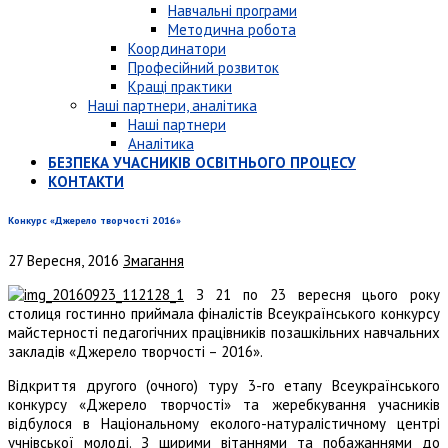
Навчальні програми
Методична робота
Координатори
Професійний розвиток
Кращі практики
Наші партнери, аналітика
Наші партнери
Аналітика
БЕЗПЕКА УЧАСНИКІВ ОСВІТНЬОГО ПРОЦЕСУ
КОНТАКТИ
Конкурс «Джерело творчості 2016»
27 Вересня, 2016
Змагання
З 21 по 23 вересня цього року
столиця гостинно приймала фіналістів Всеукраїнського конкурсу
майстерності педагогічних працівників позашкільних навчальних
закладів «Джерело творчості – 2016».
Відкриття другого (очного) туру 3-го етапу Всеукраїнського
конкурсу «Джерело творчості» та жеребкування учасників
відбулося в Національному еколого-натуралістичному центрі
учнівської молоді. З щирими вітаннями та побажаннями до