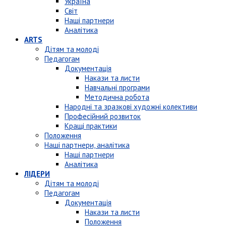
Україна
Світ
Наші партнери
Аналітика
ARTS
Дітям та молоді
Педагогам
Документація
Накази та листи
Навчальні програми
Методична робота
Народні та зразкові художні колективи
Професійний розвиток
Кращі практики
Положення
Наші партнери, аналітика
Наші партнери
Аналітика
ЛІДЕРИ
Дітям та молоді
Педагогам
Документація
Накази та листи
Положення