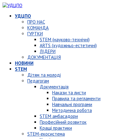
УДЦПО
ПРО НАС
КОМАНДА
ГУРТКИ
STEM (науково-технічні)
ARTS (художньо-естетичні)
ЛІДЕРИ
ДОКУМЕНТАЦІЯ
НОВИНИ
STEM
Дітям та молоді
Педагогам
Документація
Накази та листи
Правила та регламенти
Навчальні програми
Методична робота
STEM амбасадори
Професійний розвиток
Кращі практики
STEM-екосистема