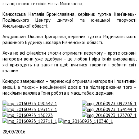
станції юних техніків міста Миколаєва;
Качковська Наталія Броніславівна, керівник гуртка Кам’янець-
Подільського Центру дитячої та юнацької творчості
Хмельницької області;
Андриїшин Оксана Григорівна, керівник гуртка Радивилівського
районного Будинку школяра Рівненської області.
Хоча не всі фіналісти змогли отримати перемогу – проте основні
нагороди вони уже здобули – це любов і віра їхніх вихованців,
які приходять на заняття щоб вчитися творити і робити світ
кращим.
Конкурс завершився – переможці отримали нагороди і позитивні
емоції, а також – неоціненний досвід та підтвердження того –
наскільки важлива їхня робота в масштабах держави.
28/09/2016