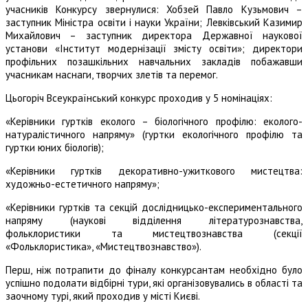
учасників Конкурсу звернулися: Хобзей Павло Кузьмович –
заступник Міністра освіти і науки України; Левківський Казимир
Михайлович – заступник директора Державної наукової
установи «Інститут модернізації змісту освіти»; директори
профільних позашкільних навчальних закладів побажавши
учасникам наснаги, творчих злетів та перемог.
Цьогоріч Всеукраїнський конкурс проходив у 5 номінаціях:
«Керівники гуртків еколого – біологічного профілю: еколого-
натуралістичного напряму» (гуртки екологічного профілю та
гуртки юних біологів);
«Керівники гуртків декоративно-ужиткового мистецтва:
художньо-естетичного напряму»;
«Керівники гуртків та секцій дослідницько-експериментального
напряму (наукові відділення літературознавства,
фольклористики та мистецтвознавства (секції
«Фольклористика», «Мистецтвознавство»).
Перш, ніж потрапити до фіналу конкурсантам необхідно було
успішно подолати відбірні тури, які організовувались в області та
заочному турі, який проходив у місті Києві.