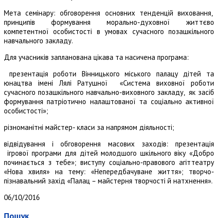
Мета семінару: обговорення основних тенденцій виховання,
принципів формування морально-духовної життєво
компетентної особистості в умовах сучасного позашкільного
навчального закладу.
Для учасників запланована цікава та насичена програма:
презентація роботи Вінницького міського палацу дітей та
юнацтва імені Лялі Ратушної «Система виховної роботи
сучасного позашкільного навчально-виховного закладу, як засіб
формування патріотично налаштованої та соціально активної
особистості»;
різноманітні майстер- класи за напрямом діяльності;
відвідування і обговорення масових заходів: презентація
ігрової програми для дітей молодшого шкільного віку «Добро
починається з тебе»; виступу соціально-правового агіттеатру
«Нова хвиля» на тему: «Непередбачуване життя»; творчо-
пізнавальний захід «Палац – майстерня творчості й натхнення».
06/10/2016
Пошук