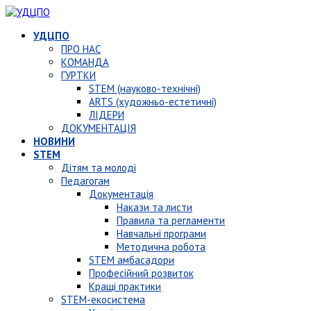
УДЦПО
ПРО НАС
КОМАНДА
ГУРТКИ
STEM (науково-технічні)
ARTS (художньо-естетичні)
ЛІДЕРИ
ДОКУМЕНТАЦІЯ
НОВИНИ
STEM
Дітям та молоді
Педагогам
Документація
Накази та листи
Правила та регламенти
Навчальні програми
Методична робота
STEM амбасадори
Професійний розвиток
Кращі практики
STEM-екосистема