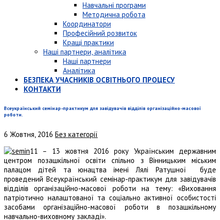
Навчальні програми
Методична робота
Координатори
Професійний розвиток
Кращі практики
Наші партнери, аналітика
Наші партнери
Аналітика
БЕЗПЕКА УЧАСНИКІВ ОСВІТНЬОГО ПРОЦЕСУ
КОНТАКТИ
Всеукраїнський семінар-практикум для завідувачів відділів організаційно-масової
роботи.
6 Жовтня, 2016
Без категорії
11 – 13 жовтня 2016 року Українським державним
центром позашкільної освіти спільно з Вінницьким міським
палацом дітей та юнацтва імені Лялі Ратушної буде
проведений Всеукраїнський семінар-практикум для завідувачів
відділів організаційно-масової роботи на тему: «Виховання
патріотично налаштованої та соціально активної особистості
засобами організаційно-масової роботи в позашкільному
навчально-виховному закладі».