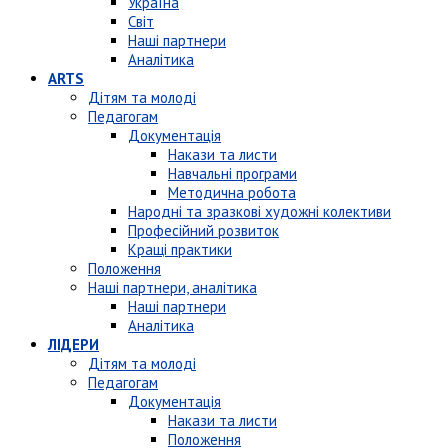
Україна
Світ
Наші партнери
Аналітика
ARTS
Дітям та молоді
Педагогам
Документація
Накази та листи
Навчальні програми
Методична робота
Народні та зразкові художні колективи
Професійний розвиток
Кращі практики
Положення
Наші партнери, аналітика
Наші партнери
Аналітика
ЛІДЕРИ
Дітям та молоді
Педагогам
Документація
Накази та листи
Положення