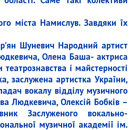
ого міста Намислув. Завдяки їх
ар’ян Шуневич Народний артист
 Людкевича, Олена Баша- актриса
 театрознавства і майстерності
ка, заслужена артистка України,
ладач вокалу відділу музичного
ава Людкевича, Олексій Бобків –
вник Заслуженого вокально-
ональної музичної академії ім.