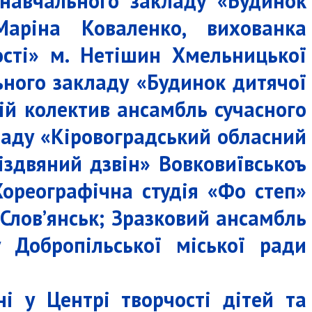
навчального закладу «Будинок
Маріна Коваленко, вихованка
ості» м. Нетішин Хмельницької
ьного закладу «Будинок дитячої
ій колектив ансамбль сучасного
ладу «Кіровоградський обласний
іздвяний дзвін» Вовковиївськоъ
 Хореографічна студія «Фо степ»
 Слов’янськ; Зразковий ансамбль
у Добропільської міської ради
і у Центрі творчості дітей та