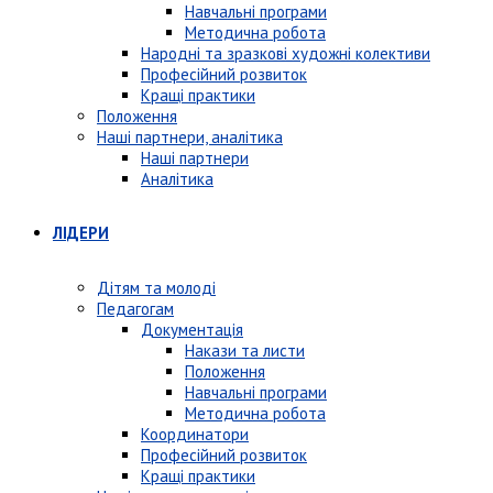
Навчальні програми
Методична робота
Народні та зразкові художні колективи
Професійний розвиток
Кращі практики
Положення
Наші партнери, аналітика
Наші партнери
Аналітика
ЛІДЕРИ
Дітям та молоді
Педагогам
Документація
Накази та листи
Положення
Навчальні програми
Методична робота
Координатори
Професійний розвиток
Кращі практики