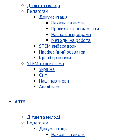
Дітям та молоді
Педагогам
Документація
Накази та листи
Правила та регламенти
Навчальні програми
Методична робота
STEM амбасадори
Професійний розвиток
Кращі практики
STEM-екосистема
Україна
Світ
Наші партнери
Аналітика
ARTS
Дітям та молоді
Педагогам
Документація
Накази та листи