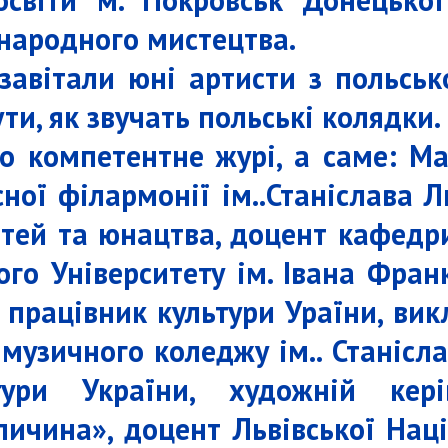
 народного мистецтва.
завітали юні артисти з польськ
ти, як звучать польські колядки.
ло компетентне журі, а саме: М
асної філармонії ім..Станіслава
ітей та юнацтва, доцент кафедри
го Університету ім. Івана Фран
працівник культури Ураїни, вик
музичного коледжу ім.. Станісл
тури України, художній кері
ичина», доцент Львівської Наці