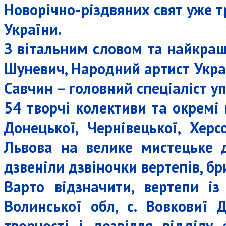
Новорічно-різдвяних свят уже т
України.
З вітальним словом та найкращ
Шуневич, Народний артист Украї
Савчин – головний спеціаліст уп
54 творчі колективи та окремі 
Донецької, Чернівецької, Херс
Львова на велике мистецьке д
дзвеніли дзвіночки вертепів, бр
Варто відзначити, вертепи із
Волинської обл, с. Вовковиї 
творчості і дозвілля відділу