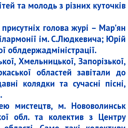
тей та молодь з різних куточків
присутніх голова журі – Мар’ян
ілармонії ім. С.Людкевича; Юрій
ої облдержадміністрації.
кої, Хмельницької, Запорізької,
еркаської областей завітали до
вні колядки та сучасні пісні,
.
цею мистецтв, м. Нововолинськ
кої обл. та колектив з Центру
 області. Саме такі колективи