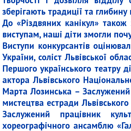
зберігають традиції та глибину
До «Різдвяних канікул» також 
виступам, наші діти змогли почу
Виступи конкурсантів оцінюва
України, соліст Львівської обл
Першого українського театру д
актора Львівського Національно
Марта Лозинська – Заслужений 
мистецтва естради Львівського 
Заслужений працівник куль
хореографічного ансамблю «Гал