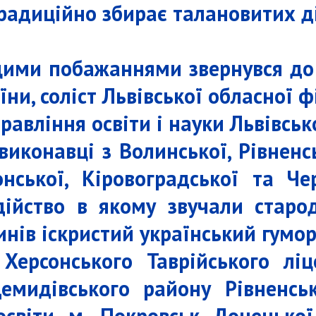
радиційно збирає талановитих ді
ими побажаннями звернувся до 
ни, соліст Львівської обласної ф
равління освіти і науки Львівськ
виконавці з Волинської, Рівненсь
онської, Кіровоградської та Ч
ійство в якому звучали старода
инів іскристий український гумор
 Херсонського Таврійського лі
Демидівського району Рівненсь
 освіти м. Покровськ Донецької