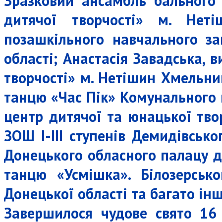
Зразковий ансамбль бального
дитячої творчості» м. Неті
позашкільного навчального за
області; Анастасія Завадська,
творчості» м. Нетішин Хмельни
танцю «Час Пік» Комунального 
центр дитячої та юнацької тво
ЗОШ І-ІІІ ступенів Демидівсько
Донецького обласного палацу ди
танцю «Усмішка». Білозерсько
Донецької області та багато ін
Завершилося чудове свято 16 