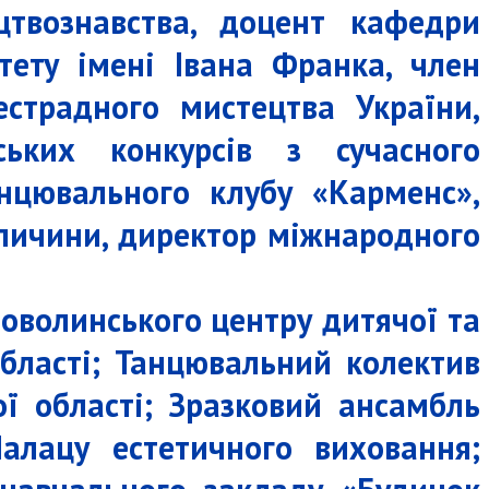
твознавства, доцент кафедри
тету імені Івана Франка, член
естрадного мистецтва України,
ьких конкурсів з сучасного
анцювального клубу «Карменс»,
аличини, директор міжнародного
оволинського центру дитячої та
області; Танцювальний колектив
ї області; Зразковий ансамбль
алацу естетичного виховання;