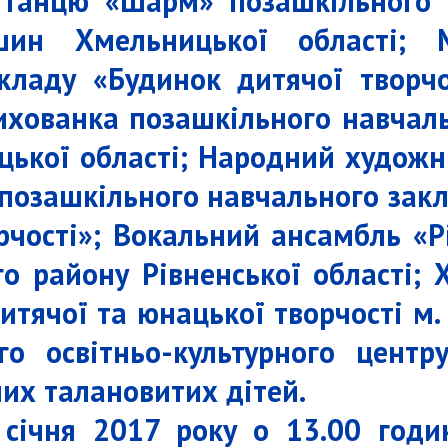
 танцю «Шарм» позашкільного 
шин Хмельницької області; 
кладу «Будинок дитячої творч
 вихованка позашкільного навчал
цької області; Народний художн
позашкільного навчального зак
рчості»; Вокальний ансамбль «Р
го району Рівненської області;
тячої та юнацької творчості м.
го освітньо-культурного центр
ших талановитих дітей.
січня 2017 року о 13.00 годин