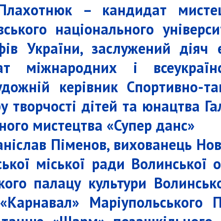
Плахотнюк – кандидат мистец
вського національного універси
фів України, заслужений діяч 
ат міжнародних і всеукраїнс
удожній керівник Спортивно-т
у творчості дітей та юнацтва Г
ного мистецтва «Супер данс»
аніслав Піменов, вихованець Нов
ької міської ради Волинської 
кого палацу культури Волинсько
«Карнавал» Маріупольського П