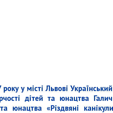
7 року у місті Львові Українськ
рчості дітей та юнацтва Гали
та юнацтва «Різдвяні канікул