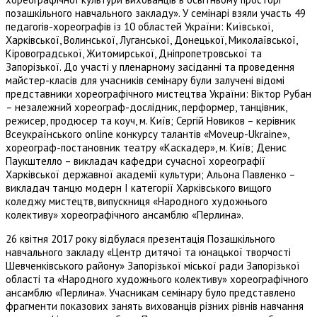
позашкільного навчального закладу». У семінарі взяли участь 49
педагогів-хореографів із 10 областей України: Київської,
Харківської, Волинської, Луганської, Донецької, Миколаївської,
Кіровоградської, Житомирської, Дніпропетровської та
Запорізької. До участі у пленарному засіданні та проведення
майстер-класів для учасників семінару були залучені відомі
представники хореографічного мистецтва України: Віктор Рубан
– незалежний хореограф-дослідник, перформер, танцівник,
режисер, продюсер та коуч, м. Київ; Сергій Новиков – керівник
Всеукраїнського online конкурсу талантів «Moveup-Ukraine»,
хореограф-постановник театру «Каскадер», м. Київ; Денис
Паукштелло – викладач кафедри сучасної хореографії
Харківської державної академії культури; Альона Павленко –
викладач танцю модерн І категорії Харківського вищого
коледжу мистецтв, випускниця «Народного художнього
колективу» хореографічного ансамблю «Перлина».
26 квітня 2017 року відбулася презентація Позашкільного
навчального закладу «Центр дитячої та юнацької творчості
Шевченківського району» Запорізької міської ради Запорізької
області та «Народного художнього колективу» хореографічного
ансамблю «Перлина». Учасникам семінару було представлено
фрагменти показових занять вихованців різних рівнів навчання