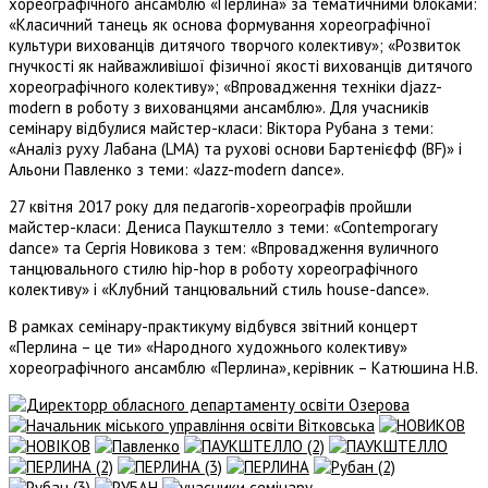
хореографічного ансамблю «Перлина» за тематичними блоками:
«Класичний танець як основа формування хореографічної
культури вихованців дитячого творчого колективу»; «Розвиток
гнучкості як найважливішої фізичної якості вихованців дитячого
хореографічного колективу»; «Впровадження техніки djazz-
modern в роботу з вихованцями ансамблю». Для учасників
семінару відбулися майстер-класи: Віктора Рубана з теми:
«Аналіз руху Лабана (LMA) та рухові основи Бартенієфф (BF)» і
Альони Павленко з теми: «Jazz-modern dance».
27 квітня 2017 року для педагогів-хореографів пройшли
майстер-класи: Дениса Паукштелло з теми: «Contemporary
dance» та Сергія Новикова з тем: «Впровадження вуличного
танцювального стилю hip-hop в роботу хореографічного
колективу» і «Клубний танцювальний стиль house-dance».
В рамках семінару-практикуму відбувся звітний концерт
«Перлина – це ти» «Народного художнього колективу»
хореографічного ансамблю «Перлина», керівник – Катюшина Н.В.