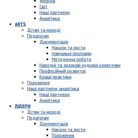
Україна
Світ
Наші партнери
Аналітика
ARTS
Дітям та молоді
Педагогам
Документація
Накази та листи
Навчальні програми
Методична робота
Народні та зразкові художні колективи
Професійний розвиток
Кращі практики
Положення
Наші партнери, аналітика
Наші партнери
Аналітика
ЛІДЕРИ
Дітям та молоді
Педагогам
Документація
Накази та листи
Положення