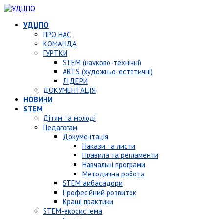
УДЦПО
ПРО НАС
КОМАНДА
ГУРТКИ
STEM (науково-технічні)
ARTS (художньо-естетичні)
ЛІДЕРИ
ДОКУМЕНТАЦІЯ
НОВИНИ
STEM
Дітям та молоді
Педагогам
Документація
Накази та листи
Правила та регламенти
Навчальні програми
Методична робота
STEM амбасадори
Професійний розвиток
Кращі практики
STEM-екосистема