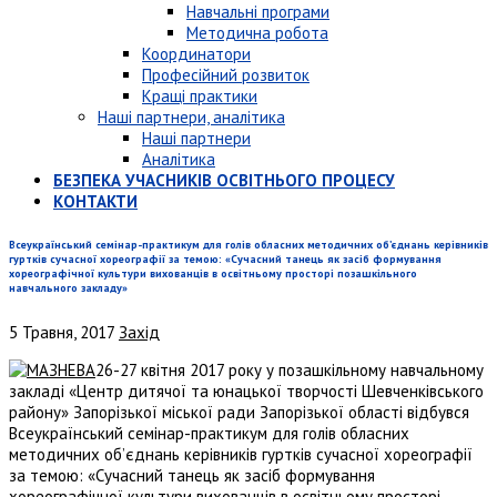
Навчальні програми
Методична робота
Координатори
Професійний розвиток
Кращі практики
Наші партнери, аналітика
Наші партнери
Аналітика
БЕЗПЕКА УЧАСНИКІВ ОСВІТНЬОГО ПРОЦЕСУ
КОНТАКТИ
Всеукраїнський семінар-практикум для голів обласних методичних об’єднань керівників
гуртків сучасної хореографії за темою: «Сучасний танець як засіб формування
хореографічної культури вихованців в освітньому просторі позашкільного
навчального закладу»
5 Травня, 2017
Захід
26-27 квітня 2017 року у позашкільному навчальному
закладі «Центр дитячої та юнацької творчості Шевченківського
району» Запорізької міської ради Запорізької області відбувся
Всеукраїнський семінар-практикум для голів обласних
методичних об’єднань керівників гуртків сучасної хореографії
за темою: «Сучасний танець як засіб формування
хореографічної культури вихованців в освітньому просторі