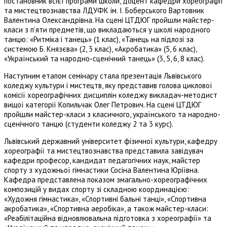
постановник всієї програми школи, доцент кафедри хореографії
та мистецтвознавства ЛДУФК ім. І. Боберського Вартовник
Валентина Олександрівна. На сцені ЦТДЮГ пройшли майстер-
класи з п’яти предметів, що викладаються у школі народного
танцю: «Ритміка і танець» (1 клас), «Танець на підлозі за
системою Б. Князєва» (2, 3 клас), «Акробатика» (5, 6 клас),
«Український та народно-сценічний танець» (3, 5, 6, 8 клас).
Наступним етапом семінару стала презентація Львівського
коледжу культури і мистецтв, яку представив голова циклової
комісії хореографічних дисциплін коледжу викладач-методист
вищої категорії Копильчак Олег Петрович. На сцені ЦТДЮГ
пройшли майстер-класи з класичного, українського та народно-
сценічного танцю (студенти коледжу 2 та 3 курс).
Львівський державний університет фізичної культури, кафедру
хореографії та мистецтвознавства представила завідувач
кафедри професор, кандидат педагогічних наук, майстер
спорту з художньої гімнастики Сосіна Валентина Юріївна.
Кафедра представлена показом змагально-хореографічних
композицій у видах спорту зі складною координацією:
«Художня гімнастика», «Спортивні бальні танці», «Спортивна
акробатика», «Спортивна аеробіка», а також майстер-класи:
«Реабілітаційна відновлювальна підготовка з хореографії» та