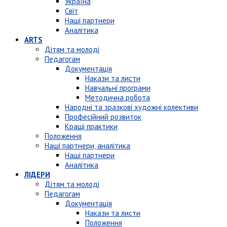
Україна
Світ
Наші партнери
Аналітика
ARTS
Дітям та молоді
Педагогам
Документація
Накази та листи
Навчальні програми
Методична робота
Народні та зразкові художні колективи
Професійний розвиток
Кращі практики
Положення
Наші партнери, аналітика
Наші партнери
Аналітика
ЛІДЕРИ
Дітям та молоді
Педагогам
Документація
Накази та листи
Положення