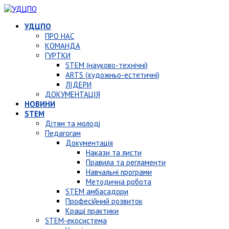
УДЦПО
ПРО НАС
КОМАНДА
ГУРТКИ
STEM (науково-технічні)
ARTS (художньо-естетичні)
ЛІДЕРИ
ДОКУМЕНТАЦІЯ
НОВИНИ
STEM
Дітям та молоді
Педагогам
Документація
Накази та листи
Правила та регламенти
Навчальні програми
Методична робота
STEM амбасадори
Професійний розвиток
Кращі практики
STEM-екосистема