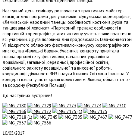
«Український та народно-сценічний танець».
Наступний день семінару розпочався з практичних майстер-
класів, згідно програми для учасників: «Гуцульська хореографія»,
«Лемківський народний танець: особливості костюмів, рухів та
танцювальної лексики», «Партерний тренаж: особливості в
спортивній хореографії», в яких активну участь взяли практично
всі учасники. Друга половина дня продовжилась Гала-концертом
VI відкритого обласного фестивалю-конкурсу хореографічного
мистецтва «Галицькі барви». Учасників концерту привітала
голова оргкомітету фестивалю, начальник управління
дошкільної, загальної, середньої, професійної освіти,
соціального захисту позашкільної та виховної роботи,
координації діяльності ВНЗ і науки Книшик Світлана Іванівна. У
концерті взяли участь кращі колективи м. Львова, області та з-
за кордону (Республіка Польща).
До наступних зустрічей!
10/05/2017