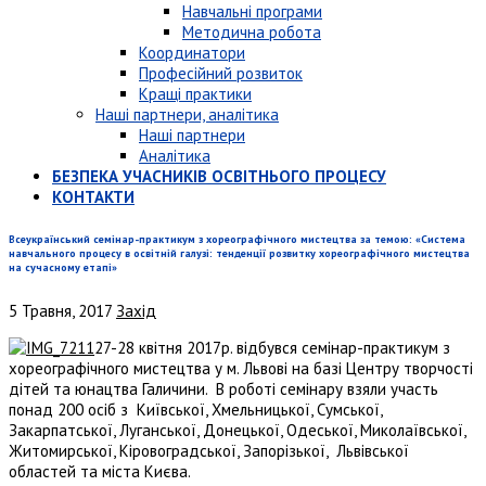
Навчальні програми
Методична робота
Координатори
Професійний розвиток
Кращі практики
Наші партнери, аналітика
Наші партнери
Аналітика
БЕЗПЕКА УЧАСНИКІВ ОСВІТНЬОГО ПРОЦЕСУ
КОНТАКТИ
Всеукраїнський семінар-практикум з хореографічного мистецтва за темою: «Система
навчального процесу в освітній галузі: тенденції розвитку хореографічного мистецтва
на сучасному етапі»
5 Травня, 2017
Захід
27-28 квітня 2017р. відбувся семінар-практикум з
хореографічного мистецтва у м. Львові на базі Центру творчості
дітей та юнацтва Галичини. В роботі семінару взяли участь
понад 200 осіб з Київської, Хмельницької, Сумської,
Закарпатської, Луганської, Донецької, Одеської, Миколаївської,
Житомирської, Кіровоградської, Запорізької, Львівської
областей та міста Києва.