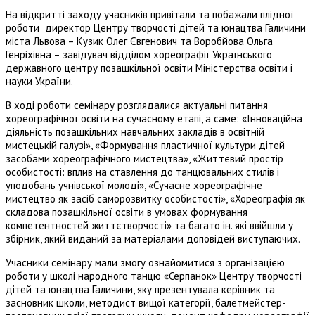
На відкритті заходу учасників привітали та побажали плідної
роботи директор Центру творчості дітей та юнацтва Галичини
міста Львова – Кузик Олег Євгенович та Воробйова Ольга
Генріхівна – завідувач відділом хореографії Українського
державного центру позашкільної освіти Міністерства освіти і
науки України.
В ході роботи семінару розглядалися актуальні питання
хореографічної освіти на сучасному етапі, а саме: «Інноваційна
діяльність позашкільних навчальних закладів в освітній
мистецькій галузі», «Формування пластичної культури дітей
засобами хореографічного мистецтва», «Життєвий простір
особистості: вплив на ставлення до танцювальних стилів і
уподобань учнівської молоді», «Сучасне хореографічне
мистецтво як засіб саморозвитку особистості», «Хореографія як
складова позашкільної освіти в умовах формування
компетентностей життєтворчості» та багато ін. які ввійшли у
збірник, який виданий за матеріалами доповідей виступаючих.
Учасники семінару мали змогу ознайомитися з організацією
роботи у школі народного танцю «Серпанок» Центру творчості
дітей та юнацтва Галичини, яку презентувала керівник та
засновник школи, методист вищої категорії, балетмейстер-