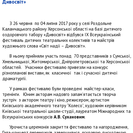
Дивосвіт»
З 26 червня по 04 липня 2017 року у селі Роздольне
Каланчацького району Херсонської області на базі дитячого
оздоровчого табору «Дивосвіт» відбувся ІХ Всеукраїнський
фестиваль дитячих театральних колективів та майстрів
художнього слова «Світ надії – Дивосвіт».
В ньому прийняли участь понад 70 представників з Сумської,
Хмельницької, Житомирської, Дніпропетровської та Херсонської
областей. Учасники фестивалю привезли на конкурс
різнопланові вистави, як класичної так і сучасної дитячої
драматургії.
У рамках фестивалю були проведені майстер-класи,
тренінги. Юним акторам надовго запам’ятається творча
зустріч з актором театру і кіно, режисером, артистом
Київського академічного театру “Колесо”, художнім керівником
Київської театральної школи-студії, лауреатом Міжнародних та
Всеукраїнських конкурсів
А.В. Сухановим
.
Урочиста церемонія закриття фестивалю та нагородження,
Гала-концерт переможців, завершилися яскравою дискотекою