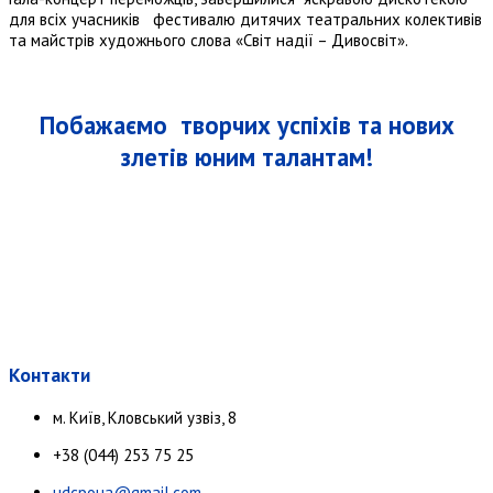
для всіх учасників фестивалю дитячих театральних колективів
та майстрів художнього слова «Світ надії – Дивосвіт».
Побажаємо творчих успіхів та нових
злетів юним талантам!
Контакти
м. Київ, Кловський узвіз, 8
+38 (044) 253 75 25
udcpoua@gmail.com