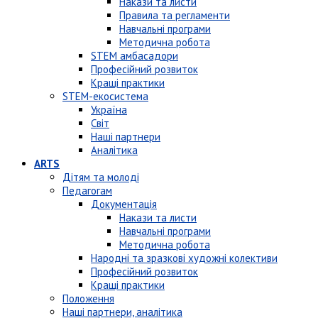
Накази та листи
Правила та регламенти
Навчальні програми
Методична робота
STEM амбасадори
Професійний розвиток
Кращі практики
STEM-екосистема
Україна
Світ
Наші партнери
Аналітика
ARTS
Дітям та молоді
Педагогам
Документація
Накази та листи
Навчальні програми
Методична робота
Народні та зразкові художні колективи
Професійний розвиток
Кращі практики
Положення
Наші партнери, аналітика