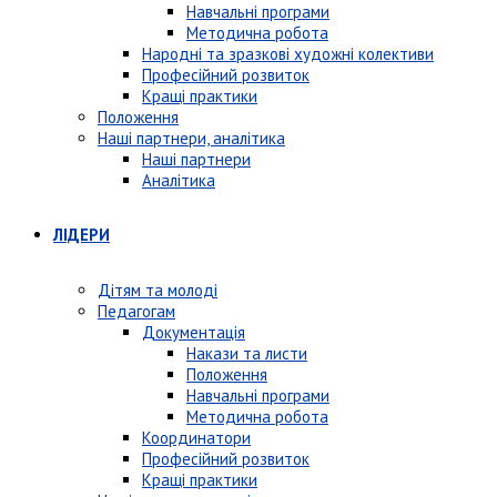
Навчальні програми
Методична робота
Народні та зразкові художні колективи
Професійний розвиток
Кращі практики
Положення
Наші партнери, аналітика
Наші партнери
Аналітика
ЛІДЕРИ
Дітям та молоді
Педагогам
Документація
Накази та листи
Положення
Навчальні програми
Методична робота
Координатори
Професійний розвиток
Кращі практики