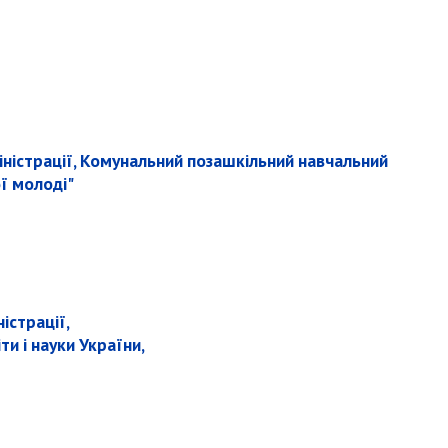
ністрації, Комунальний позашкільний навчальний
ї молоді"
ністрації,
и і науки України,