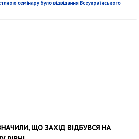
стиною семінару було відвідання Всеукраїнського
НАЧИЛИ, ЩО ЗАХІД ВІДБУВСЯ НА
У РІВНІ