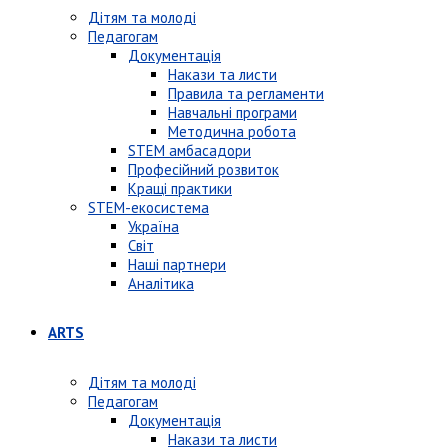
Дітям та молоді
Педагогам
Документація
Накази та листи
Правила та регламенти
Навчальні програми
Методична робота
STEM амбасадори
Професійний розвиток
Кращі практики
STEM-екосистема
Україна
Світ
Наші партнери
Аналітика
ARTS
Дітям та молоді
Педагогам
Документація
Накази та листи