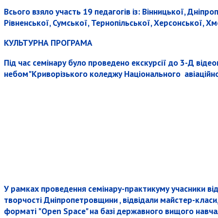
Всього взяло участь 19 педагогів із: Вінницької, Дніпр
Рівненської, Сумської, Тернопільської, Херсонської, Х
КУЛЬТУРНА ПРОГРАМА
Під час семінару було проведено екскурсії до 3-Д відео
небом"Криворізького коледжу Національного авіаційног
У рамках проведення семінару-практикуму учасники відв
творчості Дніпропетровщини , відвідали майстер-класи, 
форматі "Open Space" на базі державного вищого навча