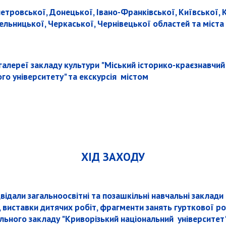
опетровської, Донецької, Івано-Франківської, Київської, 
мельницької, Черкаської, Чернівецької областей та міста
галереї закладу культури "Міський історико-краєзнавчий 
о університету" та екскурсія містом
ХІД ЗАХОДУ
ідали загальноосвітні та позашкільні навчальні заклади
виставки дитячих робіт, фрагменти занять гурткової робо
льного закладу "Криворізький національний університет