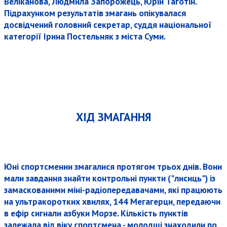
Веліканова, Людмила Запорожець, Юрій Таготін.
Підрахунком результатів змагань опікувалася
досвідчений головний секретар, суддя національної
категорії Ірина Постельняк з міста Суми.
ХІД ЗМАГАННЯ
Юні спортсмении змагалися протягом трьох днів. Вони
мали завдання знайти контрольні пункти ("лисиць") із
замаскованими міні-радіопередавачами, які працюють
на ультракоротких хвилях, 144 Мегагерци, передаючи
в ефір сигнали азбуки Морзе. Кількість пунктів
залежала від віку спортсмена - молодші знаходили по