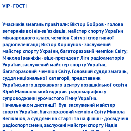
VIP - ГОСТІ
Учасників змагань привітали: Віктор Бобров - голова
ветеранів воїнів-зв'язківців, майстер спорту України
міжнародного класу, чемпіон Світу зі спортивної
радіопеленгації; Віктор Коршунов - заслужений
майстер спорту України, багаторазовий чемпіон Світу;
Микола Іванчіхін - віце-президент Ліги радіоаматорів
України, заслужений майстер спорту України,
багаторазовий чемпіон Світу. Головний суддя змагань,
суддя національної категоріі, представник
Українського державного центру позашкільної освіти
Юрій Малиновський відкрив радіомарафон у
супроводженні урочистого Гімну України.
Начальником дистанції був заслужений майстер
спорту України, багаторазовий чемпіон Світу Микола
Веліканов, а суддями на старті та на фініші - досвідчені
радіоспортсмени, заслужені майстри спорту Надія