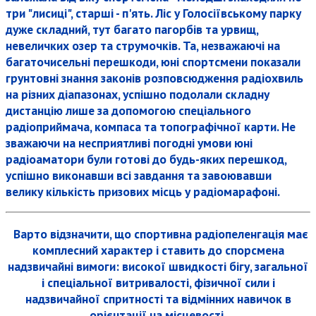
три "лисиці", старші - п'ять. Ліс у Голосіївському парку
дуже складний, тут багато пагорбів та урвищ,
невеличких озер та струмочків. Та, незважаючі на
багаточисельні перешкоди, юні спортсмени показали
грунтовні знання законів розповсюдження радіохвиль
на різних діапазонах, успішно подолали складну
дистанцію лише за допомогою спеціального
радіоприймача, компаса та топографічної карти. Не
зважаючи на несприятливі погодні умови юні
радіоаматори були готові до будь-яких перешкод,
успішно виконавши всі завдання та завоювавши
велику кількість призових місць у радіомарафоні.
Варто відзначити, що спортивна радіопеленгація має
комплесний характер і ставить до спорсмена
надзвичайні вимоги: високої швидкості бігу, загальної
і спеціальної витривалості, фізичної сили і
надзвичайної спритності та відмінних навичок в
орієнтації на місцевості.