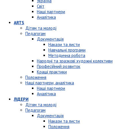
Україна
Світ
Наші партнери
Аналітика
ARTS
Дітям та молоді
Педагогам
Документація
Накази та листи
Навчальні програми
Методична робота
Народні та зразкові художні колективи
Професійний розвиток
Кращі практики
Положення
Наші партнери, аналітика
Наші партнери
Аналітика
ЛІДЕРИ
Дітям та молоді
Педагогам
Документація
Накази та листи
Положення