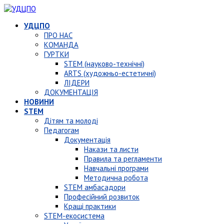
УДЦПО
ПРО НАС
КОМАНДА
ГУРТКИ
STEM (науково-технічні)
ARTS (художньо-естетичні)
ЛІДЕРИ
ДОКУМЕНТАЦІЯ
НОВИНИ
STEM
Дітям та молоді
Педагогам
Документація
Накази та листи
Правила та регламенти
Навчальні програми
Методична робота
STEM амбасадори
Професійний розвиток
Кращі практики
STEM-екосистема