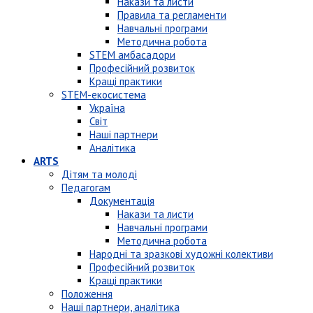
Накази та листи
Правила та регламенти
Навчальні програми
Методична робота
STEM амбасадори
Професійний розвиток
Кращі практики
STEM-екосистема
Україна
Світ
Наші партнери
Аналітика
ARTS
Дітям та молоді
Педагогам
Документація
Накази та листи
Навчальні програми
Методична робота
Народні та зразкові художні колективи
Професійний розвиток
Кращі практики
Положення
Наші партнери, аналітика