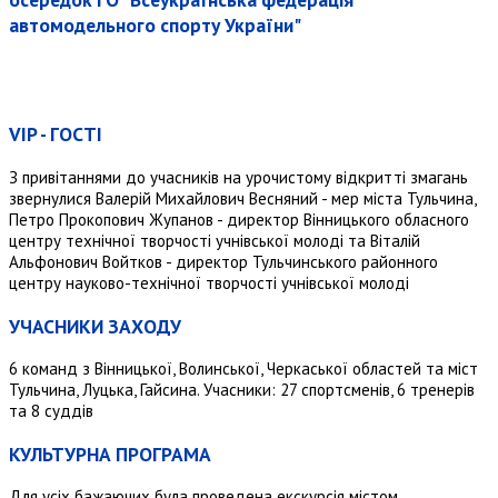
автомодельного спорту України"
VIP - ГОСТІ
З привітаннями до учасників на урочистому відкритті змагань
звернулися Валерій Михайлович Весняний - мер міста Тульчина,
Петро Прокопович Жупанов - директор Вінницького обласного
центру технічної творчості учнівської молоді та Віталій
Альфонович Войтков - директор Тульчинського районного
центру науково-технічної творчості учнівської молоді
УЧАСНИКИ ЗАХОДУ
6 команд з Вінницької, Волинської, Черкаської областей та міст
Тульчина, Луцька, Гайсина. Учасники: 27 спортсменів, 6 тренерів
та 8 суддів
КУЛЬТУРНА ПРОГРАМА
Для усіх бажаючих була проведена екскурсія містом.