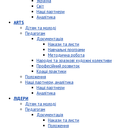
Україна
Світ
Наші партнери
Аналітика
ARTS
Дітям та молоді
Педагогам
Документація
Накази та листи
Навчальні програми
Методична робота
Народні та зразкові художні колективи
Професійний розвиток
Кращі практики
Положення
Наші партнери, аналітика
Наші партнери
Аналітика
ЛІДЕРИ
Дітям та молоді
Педагогам
Документація
Накази та листи
Положення