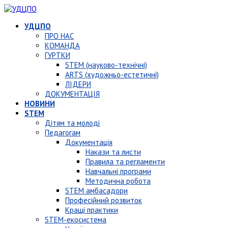
УДЦПО
ПРО НАС
КОМАНДА
ГУРТКИ
STEM (науково-технічні)
ARTS (художньо-естетичні)
ЛІДЕРИ
ДОКУМЕНТАЦІЯ
НОВИНИ
STEM
Дітям та молоді
Педагогам
Документація
Накази та листи
Правила та регламенти
Навчальні програми
Методична робота
STEM амбасадори
Професійний розвиток
Кращі практики
STEM-екосистема