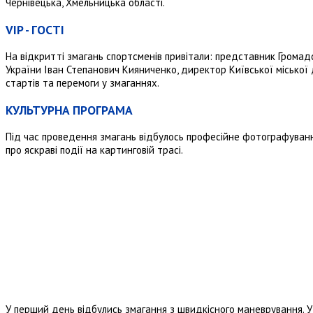
Чернівецька, Хмельницька області.
VIP - ГОСТІ
На відкритті змагань спортсменів привітали: представник Громад
України Іван Степанович Кияниченко, директор Київської місько
стартів та перемоги у змаганнях.
КУЛЬТУРНА ПРОГРАМА
Під час проведення змагань відбулось професійне фотографуванн
про яскраві події на картинговій трасі.
У перший день відбулись змагання з швидкісного маневрування. У