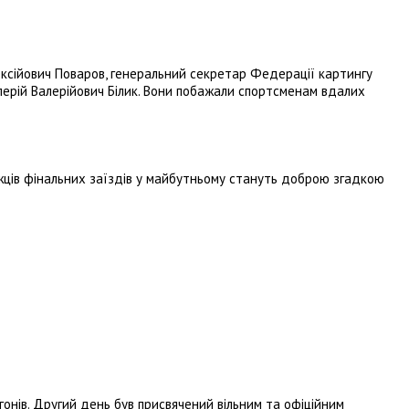
ексійович Поваров, генеральний секретар Федерації картингу
лерій Валерійович Білик. Вони побажали спортсменам вдалих
жців фінальних заїздів у майбутньому стануть доброю згадкою
онів. Другий день був присвячений вільним та офіційним