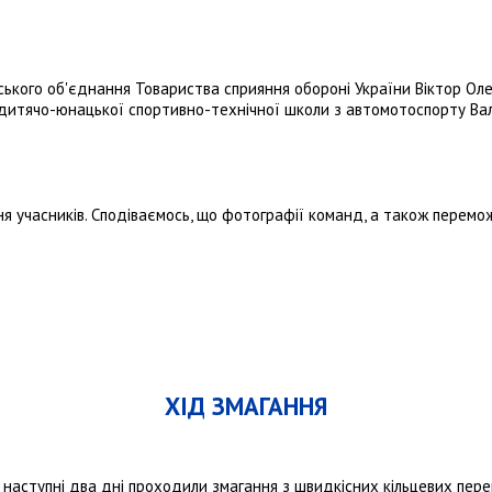
ського об'єднання Товариства сприяння обороні України Віктор Ол
ї дитячо-юнацької спортивно-технічної школи з автомотоспорту Ва
я учасників. Сподіваємось, що фотографії команд, а також перемо
ХІД ЗМАГАННЯ
 наступні два дні проходили змагання з швидкісних кільцевих перег