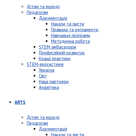
Дітям та молоді
Педагогам
Документація
Накази та листи
Правила та регламенти
Навчальні програми
Методична робота
STEM амбасадори
Професійний розвиток
Кращі практики
STEM-екосистема
Україна
Світ
Наші партнери
Аналітика
ARTS
Дітям та молоді
Педагогам
Документація
Накази та листи