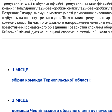
тренуванням, далі відбулися офіційні тренування та кваліфікаційні 
юнаки", "Популярний", "125-безкоробка-юнаки", "125-безкоробка",
Петрищак Едуард, якому на момент участі у змаганнях виповнило
відбулось на початку третього дня. Після вільних тренувань стар
кожному класі. Під час тріумфального нагородження чемпіонів м
представник Громадського об'єднання Товариства сприяння оборо
Київської міської дитячо-юнацької спортивно-технічної школи з 
1 МІСЦЕ
збірна команда Тернопільської області;
2 МІСЦЕ
команда Чернігівського обласного центру науково-