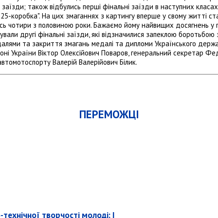
заїзди; також відбулись перші фінальні заїзди в наступних класах кар
 "125-коробка". На цих змаганнях з картингу вперше у свому житті 
сь чотири з половиною роки. Бажаємо йому найвищих досягнень у 
тували другі фінальні заїзди, які відзначилися запеклою боротьбою
едалями та закриття змагань медалі та дипломи Українського держ
ні України Віктор Олексійович Поваров, генеральний секретар Фед
автомотоспорту Валерій Валерійович Білик.
ПЕРЕМОЖЦІ
технічної творчості молоді; I