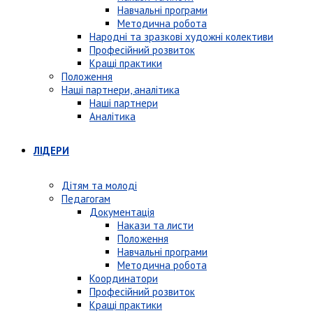
Навчальні програми
Методична робота
Народні та зразкові художні колективи
Професійний розвиток
Кращі практики
Положення
Наші партнери, аналітика
Наші партнери
Аналітика
ЛІДЕРИ
Дітям та молоді
Педагогам
Документація
Накази та листи
Положення
Навчальні програми
Методична робота
Координатори
Професійний розвиток
Кращі практики