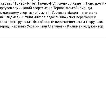
тів: "Піонер-Н-міні", "Піонер-Н", "Піонер-Б", "Кадет", "Популярний-
стартував самий юний спортсмен з Тернопільської команди
подальшому спортивному житті. Урочисте відкриття змагань
 за швидкість. У фінальних заїздах визначилися переможці у
авного центру позашкільної освіти переможцям змагань вручали:
ерації картингу України Іван Степанович Кияниченко, директор