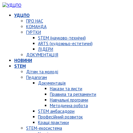
УДЦПО
ПРО НАС
КОМАНДА
ГУРТКИ
STEM (науково-технічні)
ARTS (художньо-естетичні)
ЛІДЕРИ
ДОКУМЕНТАЦІЯ
НОВИНИ
STEM
Дітям та молоді
Педагогам
Документація
Накази та листи
Правила та регламенти
Навчальні програми
Методична робота
STEM амбасадори
Професійний розвиток
Кращі практики
STEM-екосистема