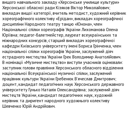
вищого навчального закладу «Херсонське училище культури»
Херсонської обласної ради Кізяков Віктор Миколайович;
викладач вищої категорії, вчитель методист, художний керівник
хореографічного колективу «Ерідан», викладач хореографічної
дисципліни Народного театру танцю «Юнона», член
Національної спілки хореографів України Лихоманова Олена
Юріївна; педагог-балетмейстер, лауреат всеукраїнських та
міжнародних конкурсів, старший викладач хореографічної
кафедри Київського університету імені Бориса Грінченка, член
національної спілки хореографів України, заслужений діяч
естрадного мистецтва України Грек Володимир Анатолійович.
В номінації «Музичне мистецтво» виступи учасників оцінювали:
заступник голови правління Херсонського обласного відділення
національної Всеукраїнської музичної спілки, заслужений
працівник культури України Гребенюк В’ячеслав Дмитрович;
доцент, кандидат педагогічних наук Херсонського державного
університету Гунько Наталія Олександрівна; заслужений діяч
мистецтв України, кандидат педагогічних наук, художній
керівник та диригент народного художнього колективу
Шевченко Юрій Андрійович.