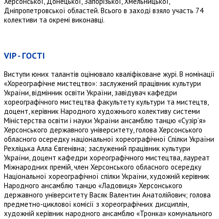
Херсонської, Донецької, Запорізької, Хмельницької,
Дніпропетровської областей. Всього в заході взяло участь 74
колективи та окремі виконавці.
VIP - ГОСТІ
Виступи юних талантів оцінювало кваліфіковане журі. В номінації
«Хореографічне мистецтво»: заслужений працівник культури
України, відмінник освіти України, завідувач кафедри
хореографічного мистецтва факультету культури та мистецтв,
доцент, керівник Народного художнього колективу системи
Міністерства освіти і науки України ансамблю танцю «Сузір’я»
Херсонського державного університету, голова Херсонського
обласного осередку національної хореографічної Спілки України
Рехліцька Алла Євгенівна; заслужений працівник культури
України, доцент кафедри хореографічного мистецтва, лауреат
Міжнародних премій, член Херсонського обласного осередку
Національної хореографічної спілки України, художній керівник
Народного ансамблю танцю «Ладовиця» Херсонського
державного університету Васяк Валентин Анатолійович; голова
предметно-циклової комісії з хореографічних дисциплін,
художній керівник народного ансамблю «Тронка» комунального