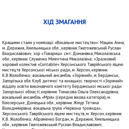
ХІД ЗМАГАННЯ
Кращими стали у номінації «Вокальне мистецтво»: Мацюк Анна,
м. Деражня, Хмельницька обл., керівник Гжегожевський Руслан
Владиславович; хор «Товариш». смт. Доманівка, Миколаївська
обл., керівник Служенко Мілентина Миколаївна; «Зразковий
хоровий колектив «Contabile» Херсонського Таврійського ліцею
мистецтв Херсонської міської ради, м. Херсон, керівник
К.В.Жолобенко; вокальний ансамбль «Зоряний», м. Бердянськ,
Запорізька обл. Клуб дитячої та юнацької творчості «Зоряний»
відділу освіти виконавчого комітету Бердянської міської ради
Запорізької області, керівник Томасова Ольга Олександрівна;
вокальний ансамбль «Мрія» (середня вікова категорія), м.
Білозерське, Донецька обл., керівник Жмур Тетяна
Володимирівна; вокальна група «Червона троянда»,
Херсонського Таврійського ліцею мистецтв, м. Херсон, керівник
К.В. Жолобенко; Абраменко Богдан, м. Деражня, Хмельницька
обл., керівник Гжегожевський Руслан Владиславович;