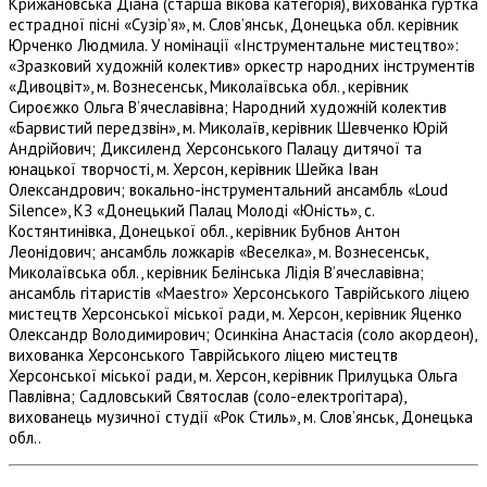
Крижановська Діана (старша вікова категорія), вихованка гуртка
естрадної пісні «Сузір’я», м. Слов’янськ, Донецька обл. керівник
Юрченко Людмила. У номінації «Інструментальне мистецтво»:
«Зразковий художній колектив» оркестр народних інструментів
«Дивоцвіт», м. Вознесенськ, Миколаївська обл., керівник
Сироєжко Ольга В’ячеславівна; Народний художній колектив
«Барвистий передзвін», м. Миколаїв, керівник Шевченко Юрій
Андрійович; Диксиленд Херсонського Палацу дитячої та
юнацької творчості, м. Херсон, керівник Шейка Іван
Олександрович; вокально-інструментальний ансамбль «Loud
Silence», КЗ «Донецький Палац Молоді «Юність», с.
Костянтинівка, Донецької обл., керівник Бубнов Антон
Леонідович; ансамбль ложкарів «Веселка», м. Вознесенськ,
Миколаївська обл., керівник Белінська Лідія В’ячеславівна;
ансамбль гітаристів «Maestro» Херсонського Таврійського ліцею
мистецтв Херсонської міської ради, м. Херсон, керівник Яценко
Олександр Володимирович; Осинкіна Анастасія (соло акордеон),
вихованка Херсонського Таврійського ліцею мистецтв
Херсонської міської ради, м. Херсон, керівник Прилуцька Ольга
Павлівна; Садловський Святослав (соло-електрогітара),
вихованець музичної студії «Рок Стиль», м. Слов’янськ, Донецька
обл..