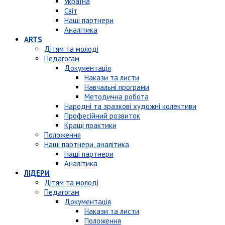
Україна
Світ
Наші партнери
Аналітика
ARTS
Дітям та молоді
Педагогам
Документація
Накази та листи
Навчальні програми
Методична робота
Народні та зразкові художні колективи
Професійний розвиток
Кращі практики
Положення
Наші партнери, аналітика
Наші партнери
Аналітика
ЛІДЕРИ
Дітям та молоді
Педагогам
Документація
Накази та листи
Положення