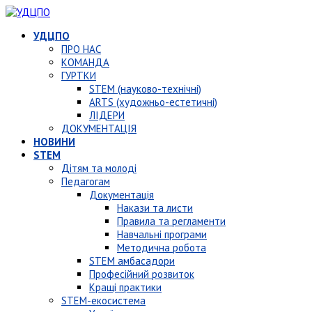
УДЦПО
ПРО НАС
КОМАНДА
ГУРТКИ
STEM (науково-технічні)
ARTS (художньо-естетичні)
ЛІДЕРИ
ДОКУМЕНТАЦІЯ
НОВИНИ
STEM
Дітям та молоді
Педагогам
Документація
Накази та листи
Правила та регламенти
Навчальні програми
Методична робота
STEM амбасадори
Професійний розвиток
Кращі практики
STEM-екосистема