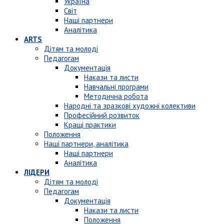
Україна
Світ
Наші партнери
Аналітика
ARTS
Дітям та молоді
Педагогам
Документація
Накази та листи
Навчальні програми
Методична робота
Народні та зразкові художні колективи
Професійний розвиток
Кращі практики
Положення
Наші партнери, аналітика
Наші партнери
Аналітика
ЛІДЕРИ
Дітям та молоді
Педагогам
Документація
Накази та листи
Положення