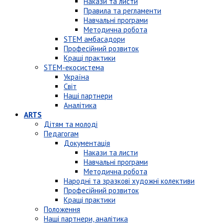
Накази та листи
Правила та регламенти
Навчальні програми
Методична робота
STEM амбасадори
Професійний розвиток
Кращі практики
STEM-екосистема
Україна
Світ
Наші партнери
Аналітика
ARTS
Дітям та молоді
Педагогам
Документація
Накази та листи
Навчальні програми
Методична робота
Народні та зразкові художні колективи
Професійний розвиток
Кращі практики
Положення
Наші партнери, аналітика