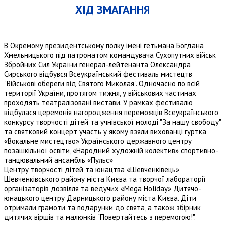
ХІД ЗМАГАННЯ
В Окремому президентському полку імені гетьмана Богдана
Хмельницького під патронатом командувача Сухопутних військ
Збройних Сил України генерал-лейтенанта Олександра
Сирського відбувся Всеукраїнський фестиваль мистецтв
"Військові обереги від Святого Миколая". Одночасно по всій
території України, протягом тижня, у військових частинах
проходять театралізовані вистави. У рамках фестивалю
відбулася церемонія нагородження переможців Всеукраїнського
конкурсу творчості дітей та учнівської молоді "За нашу свободу"
та святковий концерт участь у якому взяли вихованці гуртка
«Вокальне мистецтво» Українського державного центру
позашкільної освіти, «Народний художній колектив» спортивно-
танцювальний ансамбль «Пульс»
Центру творчості дітей та юнацтва «Шевченківець»
Шевченківського району міста Києва та творчої лабораторії
організаторів дозвілля та ведучих «Меga Holiday» Дитячо-
юнацького центру Дарницького району міста Києва. Діти
отримали грамоти та подарунки до свята, а також збірник
дитячих віршів та малюнків "Повертайтесь з перемогою!".