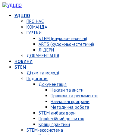
УДЦПО
ПРО НАС
КОМАНДА
ГУРТКИ
STEM (науково-технічні)
ARTS (художньо-естетичні)
ЛІДЕРИ
ДОКУМЕНТАЦІЯ
НОВИНИ
STEM
Дітям та молоді
Педагогам
Документація
Накази та листи
Правила та регламенти
Навчальні програми
Методична робота
STEM амбасадори
Професійний розвиток
Кращі практики
STEM-екосистема