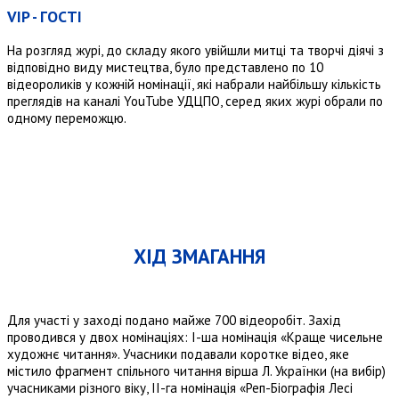
VIP - ГОСТІ
На розгляд журі, до складу якого увійшли митці та творчі діячі з
відповідно виду мистецтва, було представлено по 10
відеороликів у кожній номінації, які набрали найбільшу кількість
преглядів на каналі YouTube УДЦПО, серед яких журі обрали по
одному переможцю.
ХІД ЗМАГАННЯ
Для участі у заході подано майже 700 відеоробіт. Захід
проводився у двох номінаціях: І-ша номінація «Краще чисельне
художнє читання». Учасники подавали коротке відео, яке
містило фрагмент спільного читання вірша Л. Українки (на вибір)
учасниками різного віку, ІІ-га номінація «Реп-Біографія Лесі