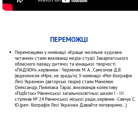
ПЕРЕМОЖЦІ
Переможцями у номінації «Краще чисельне художнє
читання» стали вихованці медіа-студії Закарпатського
обласного палацу дитячої та юнацької творчості
«ПАДІЮН», керівники - Черленяк М. А., Самсонов Д.В.
(відеопоезія «Мріє, не зрадь!»). У номінації «Реп-Біографія
Лесі Українки» (авторські твори) стали Манелюк
Олександр, Пилипака Тарас, вихованців колективу
«ПідБіток» Рівненської загальноосвітньої школи І - ІІІ
ступенів № 24 Рівненської міської ради, керівник -Савчук С.
Ю.(реп- біографія Лесі Українки Давайте поговоримо...)