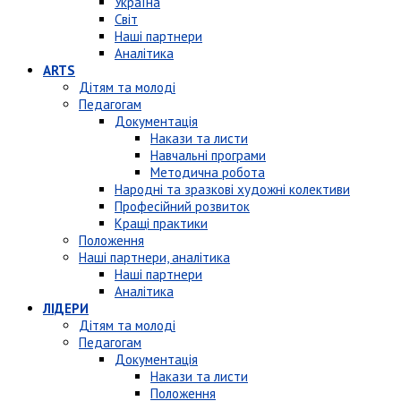
Україна
Світ
Наші партнери
Аналітика
ARTS
Дітям та молоді
Педагогам
Документація
Накази та листи
Навчальні програми
Методична робота
Народні та зразкові художні колективи
Професійний розвиток
Кращі практики
Положення
Наші партнери, аналітика
Наші партнери
Аналітика
ЛІДЕРИ
Дітям та молоді
Педагогам
Документація
Накази та листи
Положення