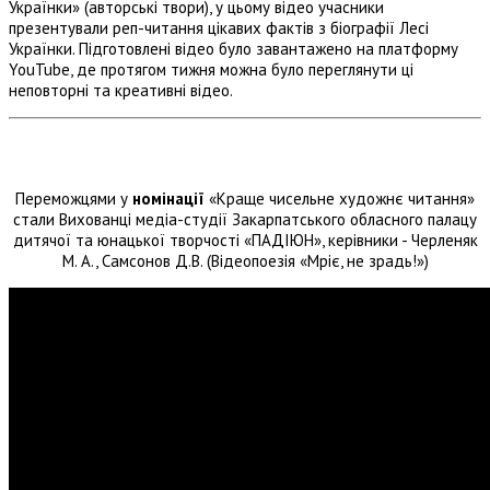
Українки» (авторські твори), у цьому відео учасники
презентували реп-читання цікавих фактів з біографії Лесі
Українки. Підготовлені відео було завантажено на платформу
YouTube, де протягом тижня можна було переглянути ці
неповторні та креативні відео.
Переможцями у
номінації
«Краще чисельне художнє читання»
стали
Вихованці медіа-студії Закарпатського обласного палацу
дитячої та юнацької творчості «ПАДІЮН», керівники - Черленяк
М. А., Самсонов Д.В. (Відеопоезія «Мріє, не зрадь!»)