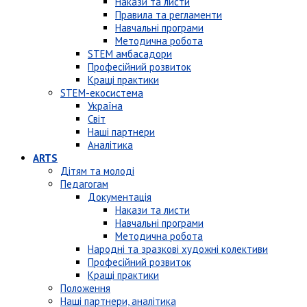
Накази та листи
Правила та регламенти
Навчальні програми
Методична робота
STEM амбасадори
Професійний розвиток
Кращі практики
STEM-екосистема
Україна
Світ
Наші партнери
Аналітика
ARTS
Дітям та молоді
Педагогам
Документація
Накази та листи
Навчальні програми
Методична робота
Народні та зразкові художні колективи
Професійний розвиток
Кращі практики
Положення
Наші партнери, аналітика