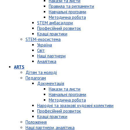
Накази та листи
Правила та регламенти
Навчальні програми
Методична робота
STEM амбасадори
Професійний розвиток
Кращі практики
STEM-екосистема
Україна
Світ
Наші партнери
Аналітика
ARTS
Дітям та молоді
Педагогам
Документація
Накази та листи
Навчальні програми
Методична робота
Народні та зразкові художні колективи
Професійний розвиток
Кращі практики
Положення
Наші партнери, аналітика