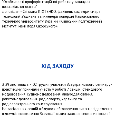
"Особливості профорієнтаційної роботи у закладах
позашкільної освіти",
доповідач - Світлана КІХТЕНКО, фахівець кафедри смарт
технологій з’єднань та інженерії поверхні Національного
технічного університету України «Київський політехнічний
інститут імені Ігоря Сікорського».
ХІД ЗАХОДУ
З 29 листопада – 02 грудня учасники Всеукраїнського семінару-
практикуму приймали участь у роботі 7 секцій: стендового
моделювання, судномоделювання, авіамоделювання,
ракетомоделювання, радіоспорту, картингу та
радіоелектронного конструювання.
На засіданнях секцій вібдулося обговорення питань: підведення
підсумків проведення Всеукраїнських заходів серед учнівської