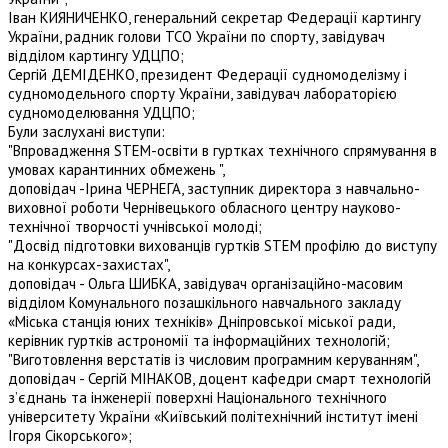
Іван КИЯНИЧЕНКО, генеральний секретар Федерації картингу
України, радник голови ТСО України по спорту, завідувач
відділом картингу УДЦПО;
Сергій ДЕМІДЕНКО, президент Федерації судномоделізму і
судномодельного спорту України, завідувач лабораторією
судномоделювання УДЦПО;
Були заслухані виступи:
"Впровадження STEM-освіти в гуртках технічного спрямування в
умовах карантинних обмежень ",
доповідач -Ірина ЧЕРНЕГА, заступник директора з навчально-
виховної роботи Чернівецького обласного центру науково-
технічної творчості учнівської молоді;
"Досвід підготовки вихованців гуртків STEM профілю до виступу
на конкурсах-захистах",
доповідач - Ольга ШИБКА, завідувач організаційно-масовим
відділом Комунального позашкільного навчального закладу
«Міська станція юних техніків» Дніпровської міської ради,
керівник гуртків астрономії та інформаційних технологій;
"Виготовлення верстатів із числовим програмним керуванням",
доповідач - Сергій МІНАКОВ, доцент кафедри смарт технологій
з’єднань та інженерії поверхні Національного технічного
університету України «Київський політехнічний інститут імені
Ігоря Сікорського»;