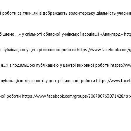
ї роботи світлин, які відображають волонтерську діяльність учасник
біцяємо …» у спільноті обласної учнівської асоціації «Авангард»
htt
ою публікацією у центрі виховної роботи https://www.facebook.com
о я…» з подальшою публікацією у центрі виховної роботи https://
з публікацією діяльності у центрі виховної роботи https://www.fa
вної роботи
https://www.facebook.com/groups/206780763071428/
з 