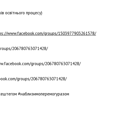
ів освітнього процесу)
ps://www.facebook.com/groups/1503977903261578/
/groups/206780763071428/
www.facebook.com/groups/206780763071428/
cebook.com/groups/206780763071428/
хештегом #наблизимоперемогуразом