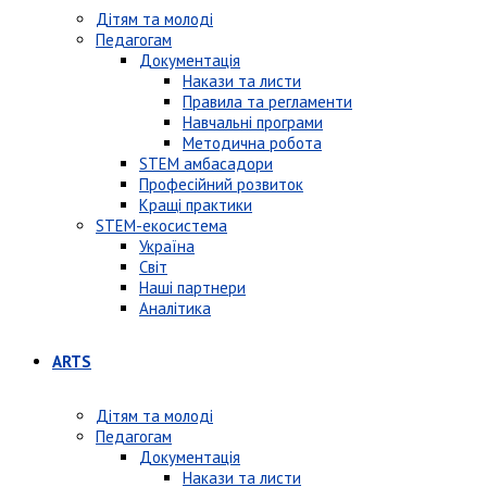
Дітям та молоді
Педагогам
Документація
Накази та листи
Правила та регламенти
Навчальні програми
Методична робота
STEM амбасадори
Професійний розвиток
Кращі практики
STEM-екосистема
Україна
Світ
Наші партнери
Аналітика
ARTS
Дітям та молоді
Педагогам
Документація
Накази та листи