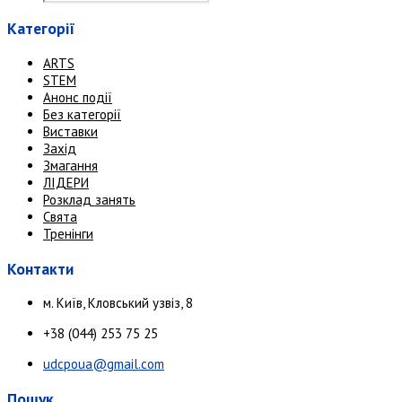
Категорії
ARTS
STEM
Анонс події
Без категорії
Виставки
Захід
Змагання
ЛІДЕРИ
Розклад занять
Свята
Тренінги
Контакти
м. Київ, Кловський узвіз, 8
+38 (044) 253 75 25
udcpoua@gmail.com
Пошук