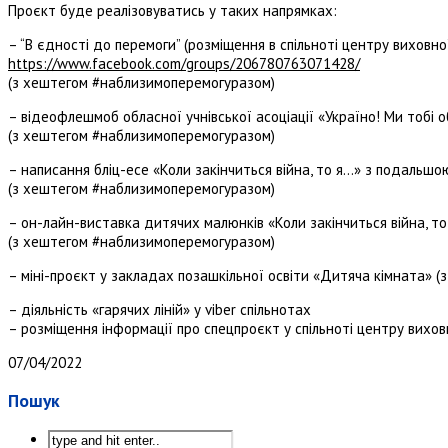
Проєкт буде реалізовуватись у таких напрямках:
– “В єдності до перемоги” (розміщення в спільноті центру виховно
https://www.facebook.com/groups/206780763071428/
(з хештегом #наблизимоперемогуразом)
– відеофлешмоб обласної учнівської асоціації «Україно! Ми тобі о
(з хештегом #наблизимоперемогуразом)
– написання бліц-есе «Коли закінчиться війна, то я…» з подальш
(з хештегом #наблизимоперемогуразом)
– он-лайн-виставка дитячих малюнків «Коли закінчиться війна, т
(з хештегом #наблизимоперемогуразом)
– міні-проєкт у закладах позашкільної освіти «Дитяча кімната» (
– діяльність «гарячих ліній» у viber спільнотах
– розміщення інформації про спецпроєкт у спільноті центру вихо
07/04/2022
Пошук