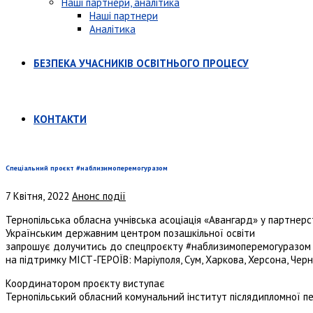
Наші партнери, аналітика
Наші партнери
Аналітика
БЕЗПЕКА УЧАСНИКІВ ОСВІТНЬОГО ПРОЦЕСУ
КОНТАКТИ
Спеціальний проєкт #наблизимоперемогуразом
7 Квітня, 2022
Анонс події
Тернопільська обласна учнівська асоціація «Авангард» у партнерст
Українським державним центром позашкільної освіти
запрошує долучитись до спецпроєкту #наблизимоперемогуразом
на підтримку МІСТ-ГЕРОЇВ: Маріуполя, Сум, Харкова, Херсона, Черн
Координатором проєкту виступає
Тернопільський обласний комунальний інститут післядипломної пе