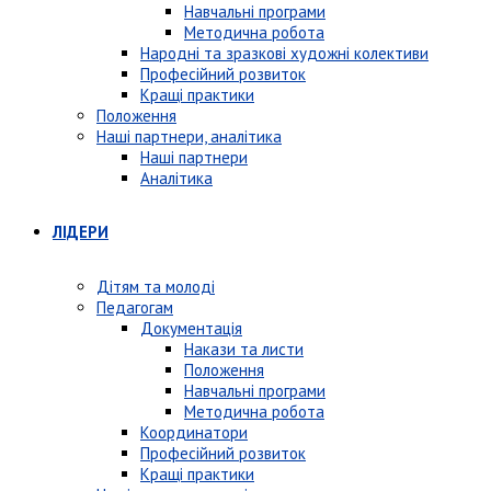
Навчальні програми
Методична робота
Народні та зразкові художні колективи
Професійний розвиток
Кращі практики
Положення
Наші партнери, аналітика
Наші партнери
Аналітика
ЛІДЕРИ
Дітям та молоді
Педагогам
Документація
Накази та листи
Положення
Навчальні програми
Методична робота
Координатори
Професійний розвиток
Кращі практики