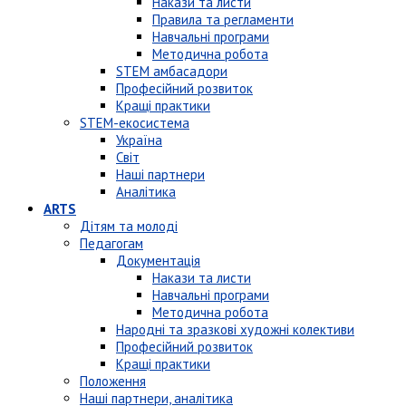
Накази та листи
Правила та регламенти
Навчальні програми
Методична робота
STEM амбасадори
Професійний розвиток
Кращі практики
STEM-екосистема
Україна
Світ
Наші партнери
Аналітика
ARTS
Дітям та молоді
Педагогам
Документація
Накази та листи
Навчальні програми
Методична робота
Народні та зразкові художні колективи
Професійний розвиток
Кращі практики
Положення
Наші партнери, аналітика