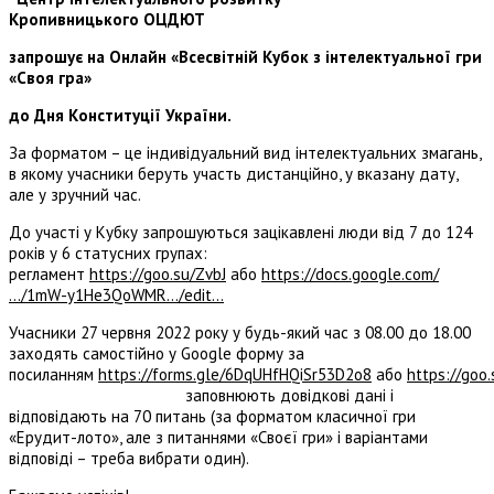
Кропивницького ОЦДЮТ
запрошує на Онлайн «Всесвітній Кубок з інтелектуальної гри
«Своя гра»
до Дня Конституції України.
За форматом – це індивідуальний вид інтелектуальних змагань,
в якому учасники беруть участь дистанційно, у вказану дату,
але у зручний час.
До участі у Кубку запрошуються зацікавлені люди від 7 до 124
років у 6 статусних групах:
регламент
https://goo.su/ZvbJ
або
https://docs.google.com/
…/1mW-y1He3QoWMR…/edit…
Учасники 27 червня 2022 року у будь-який час з 08.00 до 18.00
заходять самостійно у Google форму за
посиланням
https://forms.gle/6DqUHfHQiSr53D2o8
або
https://goo
заповнюють довідкові дані і
відповідають на 70 питань (за форматом класичної гри
«Ерудит-лото», але з питаннями «Своєї гри» і варіантами
відповіді – треба вибрати один).