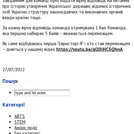
Завданням для команд було надати вірну відповідь на питання
про Історію утворення Української держави, відомих історичних
осіб України, структуру законодавчих та виконавчих органів
влади країни тощо.
За кожну вірну відповідь команда отримувала 1 бал. Команда,
яка першою набирає 5 балів – вважається переможцем.
Як саме відбувалась перша “Евристорі-Я” і хто став переможцем
– дивіться у нашому відео
https://youtu.be/qODlHCSQhnA
27/07/2022
Пошук
Категорії
ARTS
STEM
Анонс події
Без категорії