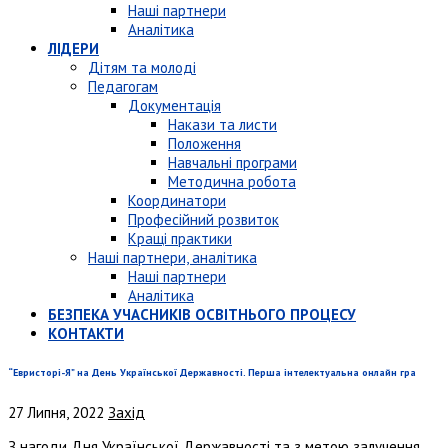
Наші партнери
Аналітика
ЛІДЕРИ
Дітям та молоді
Педагогам
Документація
Накази та листи
Положення
Навчальні програми
Методична робота
Координатори
Професійний розвиток
Кращі практики
Наші партнери, аналітика
Наші партнери
Аналітика
БЕЗПЕКА УЧАСНИКІВ ОСВІТНЬОГО ПРОЦЕСУ
КОНТАКТИ
“Евристорі-Я” на День Української Державності. Перша інтелектуальна онлайн гра
27 Липня, 2022
Захід
З нагоди Дня Української Державності та з метою залучення