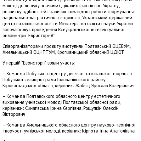
молоді до пошуку значимих, цікавих фактів про Україну,
розвитку здібностей і навичок командної роботи, формування
національно-патріотичної свідомості, Український державний
центр позашкільної освіти Міністерства освіти і науки України
започатковує проведення Всеукраїнської інтелектуальної
онлайн-гри “Евристорі-Я”
Співорганізаторами проєкту виступили Полтавський ОЦЕВУМ,
Хмельницький ОЦНТТУМ, Кропивницький обласний ЦДЮТ
У першій “Евристорії” взяли участь:
– Команда Побузького центру дитячої та юнацької творчості
Побузької селищної ради Голованівського району
Кіровоградської області, керівник: Жабчіц Ярослав Валерійович
– Команда Полтавського обласного центру естетичного
виховання учнівської молоді Полтавської обласної ради,
керівники: Синягівська Ірина Сергіївна, Рощупкін Олексій
Вікторович
– Команда Хмельницького обласного центру науково-технічної
творчості учнівської молоді, керівник: Кірпота Інна Анатоліївна