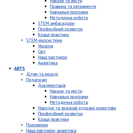
Накази та листи
Правила та регламенти
Навчальні програми
Методична робота
STEM амбасадори
Професійний розвиток
Кращі практики
STEM-екосистема
Україна
Світ
Наші партнери
Аналітика
ARTS
Дітям та молоді
Педагогам
Документація
Накази та листи
Навчальні програми
Методична робота
Народні та зразкові художні колективи
Професійний розвиток
Кращі практики
Положення
Наші партнери, аналітика