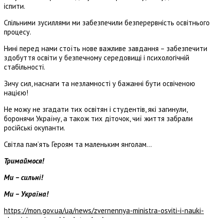
іспити.
Спільними зусиллями ми забезпечили безперервність освітнього
процесу.
Нині перед нами стоїть нове важливе завдання – забезпечити
здобуття освіти у безпечному середовищі і психологічній
стабільності.
Зичу сил, наснаги та незламності у бажанні бути освіченою
нацією!
Не можу не згадати тих освітян і студентів, які загинули,
боронячи Україну, а також тих діточок, чиї життя забрали
російські окупанти.
Світла пам’ять Героям та маленьким янголам…
Тримаймося!
Ми – сильні!
Ми – Україна!
https://mon.gov.ua/ua/news/zvernennya-ministra-osviti-i-nauki-