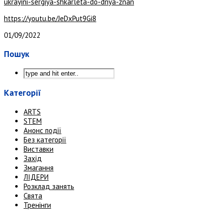
ukrayini-sergiya-shkarleta-do-dnya-znan
https://youtu.be/JeDxPut9Gi8
01/09/2022
Пошук
Категорії
ARTS
STEM
Анонс події
Без категорії
Виставки
Захід
Змагання
ЛІДЕРИ
Розклад занять
Свята
Тренінги