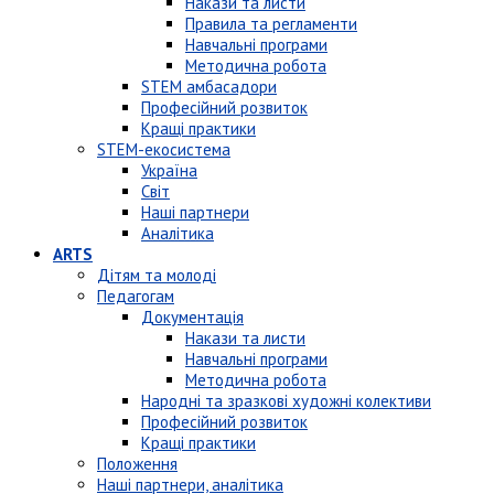
Накази та листи
Правила та регламенти
Навчальні програми
Методична робота
STEM амбасадори
Професійний розвиток
Кращі практики
STEM-екосистема
Україна
Світ
Наші партнери
Аналітика
ARTS
Дітям та молоді
Педагогам
Документація
Накази та листи
Навчальні програми
Методична робота
Народні та зразкові художні колективи
Професійний розвиток
Кращі практики
Положення
Наші партнери, аналітика