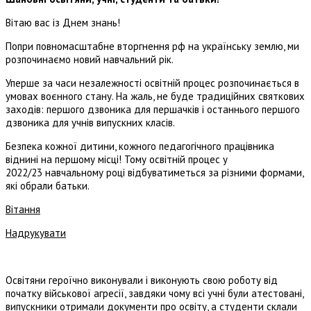
Вітаю вас із Днем знань!
Попри повномасштабне вторгнення рф на українську землю, ми
розпочинаємо новий навчальний рік.
Уперше за часи незалежності освітній процес розпочинається в
умовах воєнного стану. На жаль, не буде традиційних святкових
заходів: першого дзвоника для першачків і останнього першого
дзвоника для учнів випускних класів.
Безпека кожної дитини, кожного педагогічного працівника
віднині на першому місці! Тому освітній процес у
2022/23 навчальному році відбуватиметься за різними формами,
які обрали батьки.
Вітання
Надрукувати
Освітяни героїчно виконували і виконують свою роботу від
початку військової агресії, завдяки чому всі учні були атестовані,
випускники отримали документи про освіту, а студенти склали