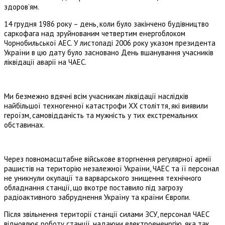
здоров’ям.
14 грудня 1986 року – день, коли було закінчено будівництво
саркофага над зруйнованим четвертим енергоблоком
Чорнобильської АЕС. У листопаді 2006 року указом президента
України в цю дату було засновано День вшанування учасників
ліквідації аварії на ЧАЕС.
Ми безмежно вдячні всім учасникам ліквідації наслідків
найбільшої техногенної катастрофи ХХ століття, які виявили
героїзм, самовідданість та мужність у тих екстремальних
обставинах.
Через повномасштабне військове вторгнення регулярної армії
рашистів на територію незалежної України, ЧАЕС та її персонал
не уникнули окупації та варварського знищення технічного
обладнання станції, що вкотре поставило під загрозу
радіоактивного забруднення Україну та країни Європи.
Після звільнення території станції силами ЗСУ, персонал ЧАЕС
відновлює роботу станції, надаючи електроененргію, яка так