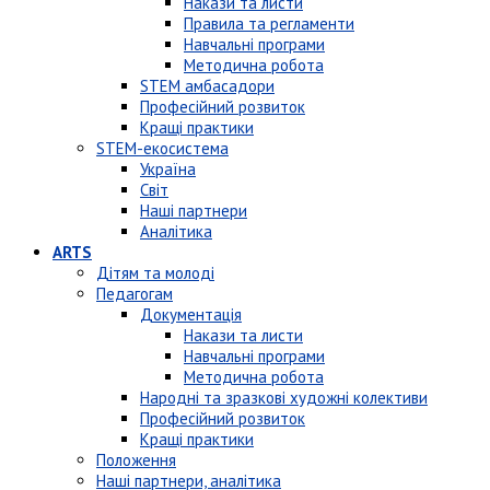
Накази та листи
Правила та регламенти
Навчальні програми
Методична робота
STEM амбасадори
Професійний розвиток
Кращі практики
STEM-екосистема
Україна
Світ
Наші партнери
Аналітика
ARTS
Дітям та молоді
Педагогам
Документація
Накази та листи
Навчальні програми
Методична робота
Народні та зразкові художні колективи
Професійний розвиток
Кращі практики
Положення
Наші партнери, аналітика