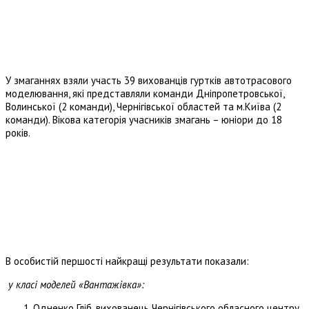
У змаганнях взяли участь 39 вихованців гуртків автотрасового
моделювання, які представляли команди Дніпропетровської,
Волинської (2 команди), Чернігівської областей та м.Київа (2
команди). Вікова категорія учасників змагань – юніори до 18
років.
В особистій першості найкращі результати показали:
у класі моделей «Вантажівка»:
Одненко Гліб, вихованець Чернігівського обласного центру