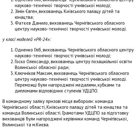
науково-технічної творчості учнівської молоді;
Зімін Євген, вихованець Київського палацу дітей та
юнацтва;
Фатєєв Данило, вихованець Чернігівського обласного
центру науково-технічної творчості учнівської молоді.
у класі моделей «PR-24»:
Одненко Гліб, вихованець Чернігівського обласного центру
науково-технічної творчості учнівської молоді;
Госко Олександр, вихованець центру позашкільної освіти
Волинської обласної ради;
Ключніков Максим, вихованець Чернігівського обласного
центру науково-технічної творчості учнівської молоді.
Переможці були нагороджені медалями, кубками та
дипломами відповідних ступенів УДЦПО.
В командному заліку призові місця вибороли: команда
Чернігівської області, Київського палацу дітей та юнацтва та
команда Волинської області. Грамотами УДЦПО за підготовку
вихованців були нагороджені керівники команд Чернігівської,
Волинської та м.Києва.