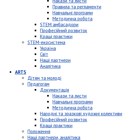
Накази та листи
Правила та регламенти
Навчальні програми
Методична робота
STEM амбасадори
Професійний розвиток
Кращі практики
STEM-екосистема
Україна
Світ
Наші партнери
Аналітика
ARTS
Дітям та молоді
Педагогам
Документація
Накази та листи
Навчальні програми
Методична робота
Народні та зразкові художні колективи
Професійний розвиток
Кращі практики
Положення
Наші партнери, аналітика