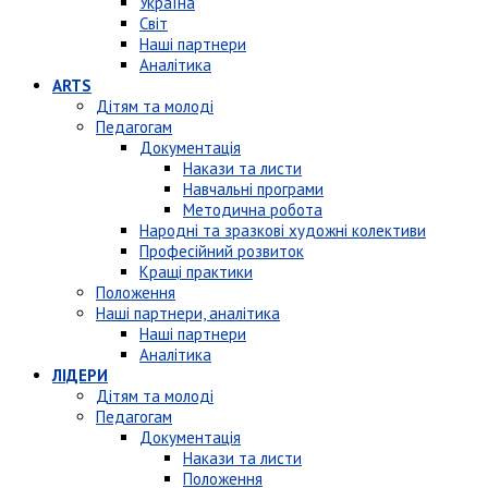
Україна
Світ
Наші партнери
Аналітика
ARTS
Дітям та молоді
Педагогам
Документація
Накази та листи
Навчальні програми
Методична робота
Народні та зразкові художні колективи
Професійний розвиток
Кращі практики
Положення
Наші партнери, аналітика
Наші партнери
Аналітика
ЛІДЕРИ
Дітям та молоді
Педагогам
Документація
Накази та листи
Положення