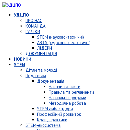
УДЦПО
ПРО НАС
КОМАНДА
ГУРТКИ
STEM (науково-технічні)
ARTS (художньо-естетичні)
ЛІДЕРИ
ДОКУМЕНТАЦІЯ
НОВИНИ
STEM
Дітям та молоді
Педагогам
Документація
Накази та листи
Правила та регламенти
Навчальні програми
Методична робота
STEM амбасадори
Професійний розвиток
Кращі практики
STEM-екосистема