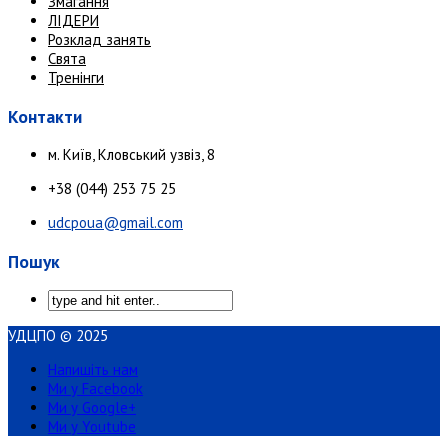
Змагання
ЛІДЕРИ
Розклад занять
Свята
Тренінги
Контакти
м. Київ, Кловський узвіз, 8
+38 (044) 253 75 25
udcpoua@gmail.com
Пошук
УДЦПО © 2025
Напишіть нам
Ми у Facebook
Ми у Google+
Ми у Youtube