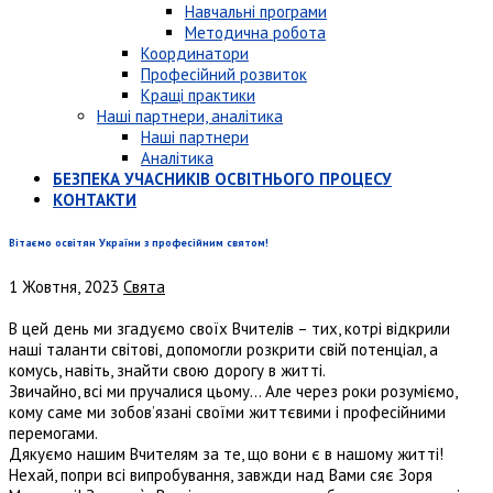
Навчальні програми
Методична робота
Координатори
Професійний розвиток
Кращі практики
Наші партнери, аналітика
Наші партнери
Аналітика
БЕЗПЕКА УЧАСНИКІВ ОСВІТНЬОГО ПРОЦЕСУ
КОНТАКТИ
Вітаємо освітян України з професійним святом!
1 Жовтня, 2023
Свята
В цей день ми згадуємо своїх Вчителів – тих, котрі відкрили
наші таланти світові, допомогли розкрити свій потенціал, а
комусь, навіть, знайти свою дорогу в житті.
Звичайно, всі ми пручалися цьому… Але через роки розуміємо,
кому саме ми зобов’язані своїми життєвими і професійними
перемогами.
Дякуємо нашим Вчителям за те, що вони є в нашому житті!
Нехай, попри всі випробування, завжди над Вами сяє Зоря