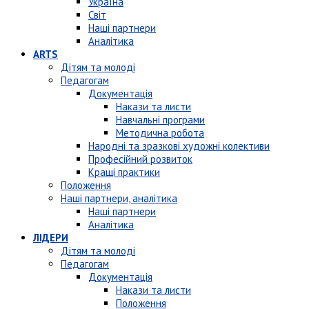
Україна
Світ
Наші партнери
Аналітика
ARTS
Дітям та молоді
Педагогам
Документація
Накази та листи
Навчальні програми
Методична робота
Народні та зразкові художні колективи
Професійний розвиток
Кращі практики
Положення
Наші партнери, аналітика
Наші партнери
Аналітика
ЛІДЕРИ
Дітям та молоді
Педагогам
Документація
Накази та листи
Положення