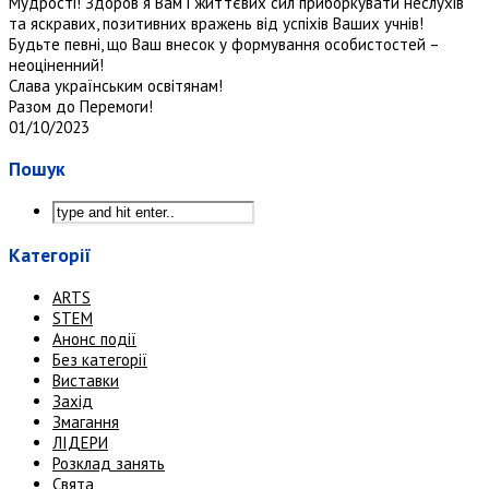
Мудрості! Здоров`я Вам і життєвих сил приборкувати неслухів
та яскравих, позитивних вражень від успіхів Ваших учнів!
Будьте певні, що Ваш внесок у формування особистостей –
неоціненний!
Слава українським освітянам!
Разом до Перемоги!
01/10/2023
Пошук
Категорії
ARTS
STEM
Анонс події
Без категорії
Виставки
Захід
Змагання
ЛІДЕРИ
Розклад занять
Свята