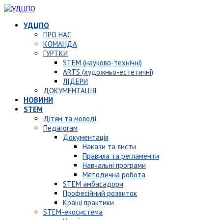
УДЦПО
ПРО НАС
КОМАНДА
ГУРТКИ
STEM (науково-технічні)
ARTS (художньо-естетичні)
ЛІДЕРИ
ДОКУМЕНТАЦІЯ
НОВИНИ
STEM
Дітям та молоді
Педагогам
Документація
Накази та листи
Правила та регламенти
Навчальні програми
Методична робота
STEM амбасадори
Професійний розвиток
Кращі практики
STEM-екосистема