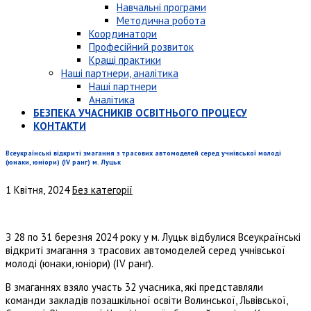
Навчальні програми
Методична робота
Координатори
Професійний розвиток
Кращі практики
Наші партнери, аналітика
Наші партнери
Аналітика
БЕЗПЕКА УЧАСНИКІВ ОСВІТНЬОГО ПРОЦЕСУ
КОНТАКТИ
Всеукраїнські відкриті змагання з трасових автомоделей серед учнівської молоді
(юнаки, юніори) (IV ранг) м. Луцьк
1 Квітня, 2024
Без категорії
З 28 по 31 березня 2024 року у м. Луцьк відбулися Всеукраїнські
відкриті змагання з трасових автомоделей серед учнівської
молоді (юнаки, юніори) (IV ранг).
В змаганнях взяло участь 32 учасника, які представляли
команди закладів позашкільної освіти Волинської, Львівської,