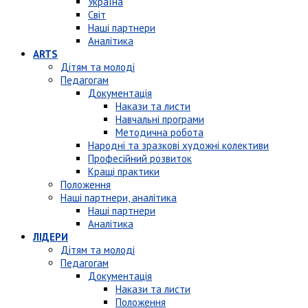
Україна
Світ
Наші партнери
Аналітика
ARTS
Дітям та молоді
Педагогам
Документація
Накази та листи
Навчальні програми
Методична робота
Народні та зразкові художні колективи
Професійний розвиток
Кращі практики
Положення
Наші партнери, аналітика
Наші партнери
Аналітика
ЛІДЕРИ
Дітям та молоді
Педагогам
Документація
Накази та листи
Положення