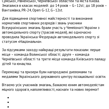
Сумської, Рівненської, Чернігівської областей та міст
а
Києва.
Змагалися в класах моделей:
до 14 років –
G–12st;
до 18 років –
Вантажівка,
PR
-24,
Open G-12,
G–12st
.
Для підвищення спортивної майстерності та виконання
нормативів спортивних розрядів і звань учасники
Всеукраїнських змагань брали участь у
Чемпіонаті України з
автомодельного спорту
(трасові
моделі)
, які одночасно
проводила Українська Федерація автомодельного спорту зі
статусом
«
Національна»
.
За підсумками заходу найкращі результати показали: перше
місце – команда Волинської області; друге – команда
Чернігівської області та трете місце команда Київського палацу
дітей та юнацтва.
Переможці та призери були нагороджені дипломами та
медалями Українського державного центру позашкільної освіти.
Вітаємо усіх учасників змагань, бажаємо юним автомоделістам
міцного здоров’я, наполегливості, наснаги та
нових перемог!