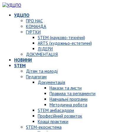
УДЦПО
ПРО НАС
КОМАНДА
ГУРТКИ
STEM (науково-технічні)
ARTS (художньо-естетичні)
ЛІДЕРИ
ДОКУМЕНТАЦІЯ
НОВИНИ
STEM
Дітям та молоді
Педагогам
Документація
Накази та листи
Правила та регламенти
Навчальні програми
Методична робота
STEM амбасадори
Професійний розвиток
Кращі практики
STEM-екосистема