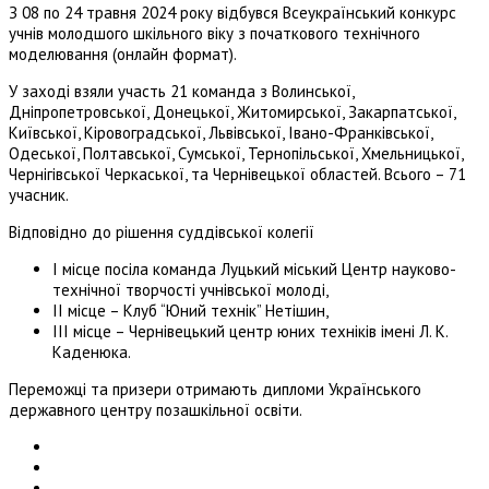
З 08 по 24 травня 2024 року відбувся Всеукраїнський конкурс
учнів молодшого шкільного віку з початкового технічного
моделювання (онлайн формат).
У заході взяли участь 21 команда з Волинської,
Дніпропетровської, Донецької, Житомирської, Закарпатської,
Київської, Кіровоградської, Львівської, Івано-Франківської,
Одеської, Полтавської, Сумської, Тернопільської, Хмельницької,
Чернігівської Черкаської, та Чернівецької областей. Всього – 71
учасник.
Відповідно до рішення суддівської колегії
І місце посіла команда Луцький міський Центр науково-
технічної творчості учнівської молоді,
ІІ місце – Клуб “Юний технік” Нетішин,
ІІІ місце – Чернівецький центр юних техніків імені Л. К.
Каденюка.
Переможці та призери отримають дипломи Українського
державного центру позашкільної освіти.