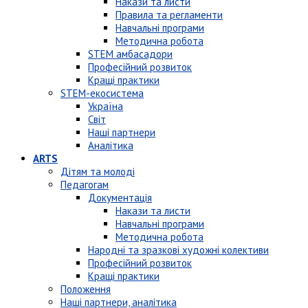
Накази та листи
Правила та регламенти
Навчальні програми
Методична робота
STEM амбасадори
Професійний розвиток
Кращі практики
STEM-екосистема
Україна
Світ
Наші партнери
Аналітика
ARTS
Дітям та молоді
Педагогам
Документація
Накази та листи
Навчальні програми
Методична робота
Народні та зразкові художні колективи
Професійний розвиток
Кращі практики
Положення
Наші партнери, аналітика