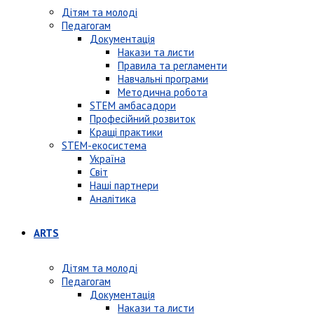
Дітям та молоді
Педагогам
Документація
Накази та листи
Правила та регламенти
Навчальні програми
Методична робота
STEM амбасадори
Професійний розвиток
Кращі практики
STEM-екосистема
Україна
Світ
Наші партнери
Аналітика
ARTS
Дітям та молоді
Педагогам
Документація
Накази та листи