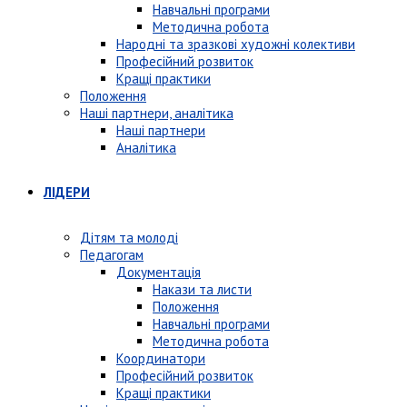
Навчальні програми
Методична робота
Народні та зразкові художні колективи
Професійний розвиток
Кращі практики
Положення
Наші партнери, аналітика
Наші партнери
Аналітика
ЛІДЕРИ
Дітям та молоді
Педагогам
Документація
Накази та листи
Положення
Навчальні програми
Методична робота
Координатори
Професійний розвиток
Кращі практики