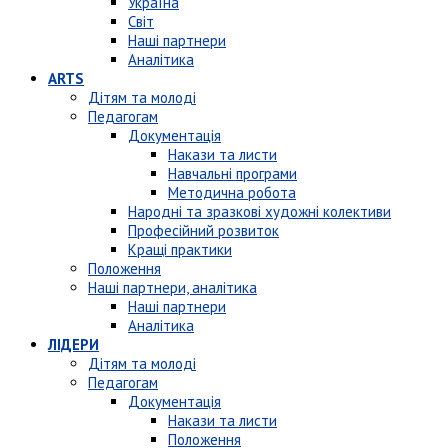
Україна
Світ
Наші партнери
Аналітика
ARTS
Дітям та молоді
Педагогам
Документація
Накази та листи
Навчальні програми
Методична робота
Народні та зразкові художні колективи
Професійний розвиток
Кращі практики
Положення
Наші партнери, аналітика
Наші партнери
Аналітика
ЛІДЕРИ
Дітям та молоді
Педагогам
Документація
Накази та листи
Положення