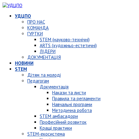
УДЦПО
ПРО НАС
КОМАНДА
ГУРТКИ
STEM (науково-технічні)
ARTS (художньо-естетичні)
ЛІДЕРИ
ДОКУМЕНТАЦІЯ
НОВИНИ
STEM
Дітям та молоді
Педагогам
Документація
Накази та листи
Правила та регламенти
Навчальні програми
Методична робота
STEM амбасадори
Професійний розвиток
Кращі практики
STEM-екосистема