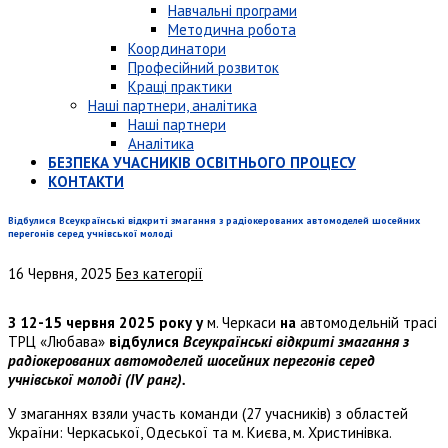
Навчальні програми
Методична робота
Координатори
Професійний розвиток
Кращі практики
Наші партнери, аналітика
Наші партнери
Аналітика
БЕЗПЕКА УЧАСНИКІВ ОСВІТНЬОГО ПРОЦЕСУ
КОНТАКТИ
Відбулися Всеукраїнські відкриті змагання з радіокерованих автомоделей шосейних
перегонів серед учнівської молоді
16 Червня, 2025
Без категорії
З 12-15 червня 2025 року у
м. Черкаси
на
автомодельній трасі
ТРЦ «Любава»
відбулися
Всеукраїнські відкриті змагання з
радіокерованих автомоделей шосейних перегонів серед
учнівської молоді (І
V
ранг).
У змаганнях взяли участь команди (27 учасників) з областей
України: Черкаської, Одеської та м. Києва, м. Христинівка.