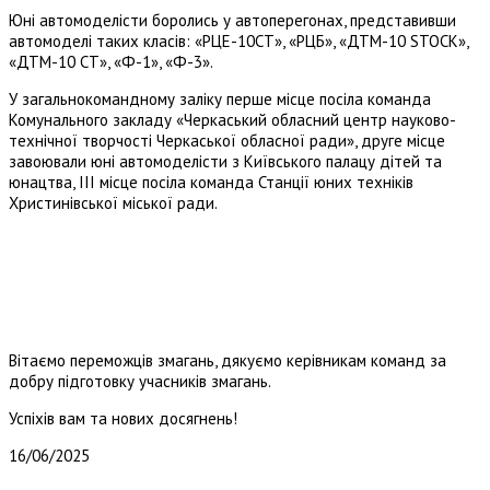
Юні автомоделісти боролись у автоперегонах, представивши
автомоделі таких класів: «РЦЕ-10СТ», «РЦБ», «ДТМ-10 STOCK»,
«ДТМ-10 СТ», «Ф-1», «Ф-3».
У загальнокомандному заліку перше місце посіла команда
Комунального закладу «Черкаський обласний центр науково-
технічної творчості Черкаської обласної ради», друге місце
завоювали юні автомоделісти з Київського палацу дітей та
юнацтва, ІІІ місце посіла команда Станції юних техніків
Христинівської міської ради.
Вітаємо переможців змагань, дякуємо керівникам команд за
добру підготовку учасників змагань.
Успіхів вам та нових досягнень!
16/06/2025